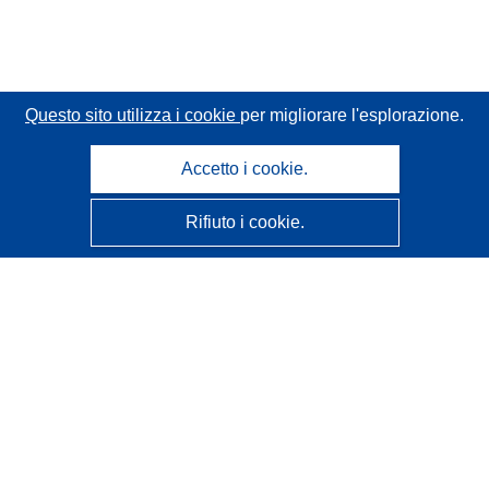
Questo sito utilizza i cookie
per migliorare l'esplorazione.
Accetto i cookie.
Rifiuto i cookie.
CORDIS - Risultati della ricerca dell’UE
Questo sito web è gestito dall'
Ufficio delle pubblicazioni
dell'Unione europea
Accessibilità
Classificazione semi-automatica dei progetti - Informativa
sulla spiegabilità