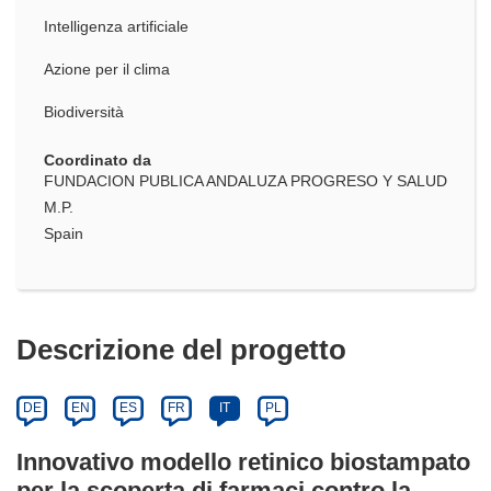
Intelligenza artificiale
Azione per il clima
Biodiversità
Coordinato da
FUNDACION PUBLICA ANDALUZA PROGRESO Y SALUD
M.P.
Spain
Descrizione del progetto
DE
EN
ES
FR
IT
PL
Innovativo modello retinico biostampato
per la scoperta di farmaci contro la