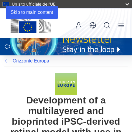
Un sito ufficiale dell’UE
Skip to main content
Menu
(si
apre
CORDIS
in
una
Orizzonte Europa
nuova
finestra)
Development of a
multilayered and
bioprinted iPSC-derived