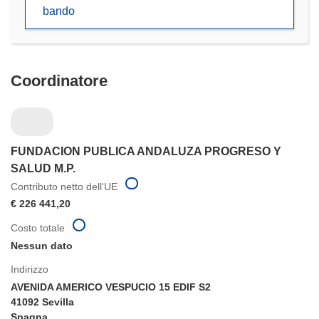
una
bando
nuova
finestra)
Coordinatore
FUNDACION PUBLICA ANDALUZA PROGRESO Y
SALUD M.P.
Contributo netto dell'UE
€ 226 441,20
Costo totale
Nessun dato
Indirizzo
AVENIDA AMERICO VESPUCIO 15 EDIF S2
41092 Sevilla
Spagna