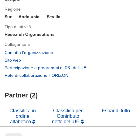
Regione
Sur
Andalucía
Sevilla
Tipo di attività
Research Organisations
Collegamenti
(si
Contatta l’organizzazione
apre
(si
Sito web
in
apre
(si
Partecipazione a programmi di R&I dell'UE
una
in
apre
(si
Rete di collaborazione HORIZON
nuova
una
in
apre
finestra)
nuova
una
in
finestra)
nuova
Partner (2)
una
finestra)
nuova
finestra)
Classifica in
Classifica per
Espandi tutto
ordine
Contributo
alfabetico
netto dell'UE