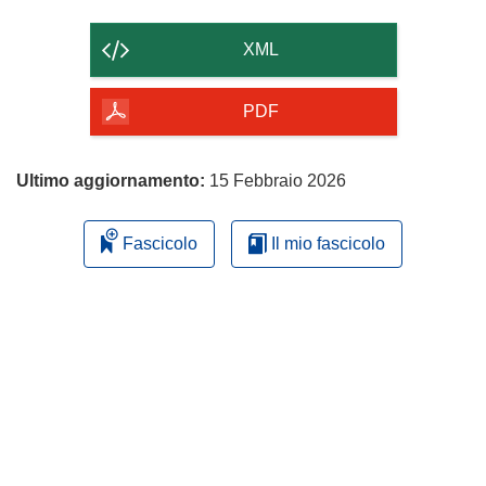
il
contenuto
XML
della
pagina
PDF
Ultimo aggiornamento:
15 Febbraio 2026
Fascicolo
Il mio fascicolo