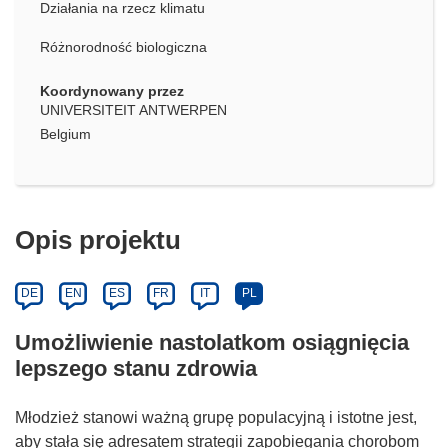
Działania na rzecz klimatu
Różnorodność biologiczna
Koordynowany przez
UNIVERSITEIT ANTWERPEN
Belgium
Opis projektu
DE
EN
ES
FR
IT
PL
Umożliwienie nastolatkom osiągnięcia
lepszego stanu zdrowia
Młodzież stanowi ważną grupę populacyjną i istotne jest,
aby stała się adresatem strategii zapobiegania chorobom