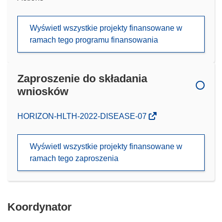
Wyświetl wszystkie projekty finansowane w
ramach tego programu finansowania
Zaproszenie do składania
wniosków
(odnośnik
HORIZON-HLTH-2022-DISEASE-07
otworzy
się
Wyświetl wszystkie projekty finansowane w
w
ramach tego zaproszenia
nowym
oknie)
Koordynator