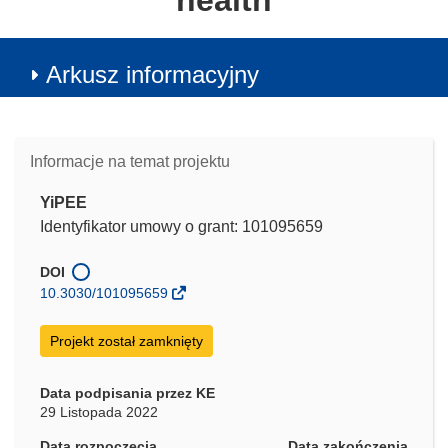
health
Arkusz informacyjny
Informacje na temat projektu
YiPEE
Identyfikator umowy o grant: 101095659
DOI
10.3030/101095659
Projekt został zamknięty
Data podpisania przez KE
29 Listopada 2022
Data rozpoczęcia
Data zakończenia