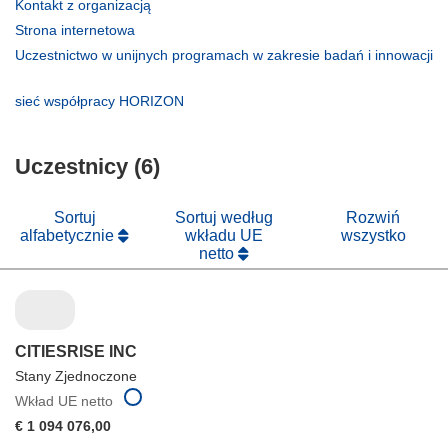
(odnośnik
Kontakt z organizacją
otworzy
(odnośnik
Strona internetowa
się
otworzy
Uczestnictwo w unijnych programach w zakresie badań i innowacji
w
się
(odnośnik
nowym
w
otworzy
(odnośnik
sieć współpracy HORIZON
oknie)
nowym
się
otworzy
oknie)
w
się
nowym
Uczestnicy (6)
w
oknie)
nowym
oknie)
Sortuj
Sortuj według
Rozwiń
alfabetycznie
wkładu UE
wszystko
netto
CITIESRISE INC
Stany Zjednoczone
Wkład UE netto
€ 1 094 076,00