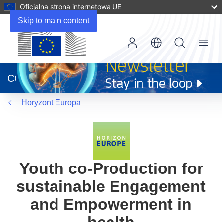
Oficjalna strona internetowa UE
Skip to main content
Menu
(odnośnik
otworzy
CORDIS
się
w
Horyzont Europa
nowym
oknie)
Youth co-Production for
sustainable Engagement
and Empowerment in