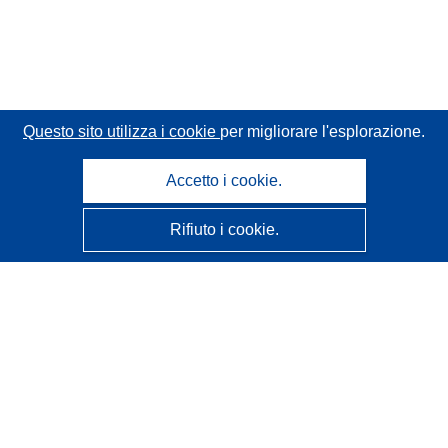
Questo sito utilizza i cookie
per migliorare l'esplorazione.
Accetto i cookie.
Rifiuto i cookie.
CORDIS - Risultati della ricerca dell’UE
Questo sito web è gestito dall'
Ufficio delle pubblicazioni
dell'Unione europea
Accessibilità
Classificazione semi-automatica dei progetti - Informativa