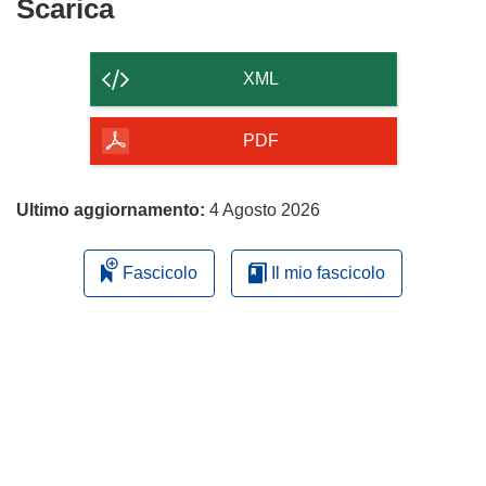
Scarica
Scarica
il
contenuto
XML
della
pagina
PDF
Ultimo aggiornamento:
4 Agosto 2026
Fascicolo
Il mio fascicolo