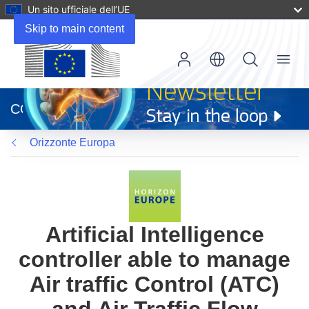
Un sito ufficiale dell’UE
Skip to main content
Menu
(si
apre
CORDIS
in
una
Orizzonte Europa
nuova
finestra)
Artificial Intelligence
controller able to manage
Air traffic Control (ATC)