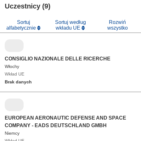
oknie)
nowym
Uczestnicy (9)
w
oknie)
nowym
oknie)
Sortuj
Sortuj według
Rozwiń
alfabetycznie
wkładu UE
wszystko
CONSIGLIO NAZIONALE DELLE RICERCHE
Włochy
Wkład UE
Brak danych
EUROPEAN AERONAUTIC DEFENSE AND SPACE
COMPANY - EADS DEUTSCHLAND GMBH
Niemcy
Wkład UE