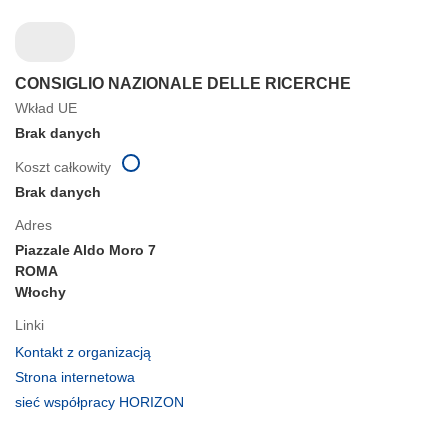
CONSIGLIO NAZIONALE DELLE RICERCHE
Wkład UE
Brak danych
Koszt całkowity
Brak danych
Adres
Piazzale Aldo Moro 7
ROMA
Włochy
Linki
(odnośnik
Kontakt z organizacją
otworzy
(odnośnik
Strona internetowa
się
otworzy
(odnośnik
sieć współpracy HORIZON
w
się
otworzy
nowym
w
się