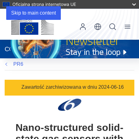
Oficjalna strona internetowa UE
Skip to main content
Menu
(odnośnik
otworzy
CORDIS
się
w
PR6
nowym
oknie)
Zawartość zarchiwizowana w dniu 2024-06-16
Nano-structured solid-
state gas sensors with