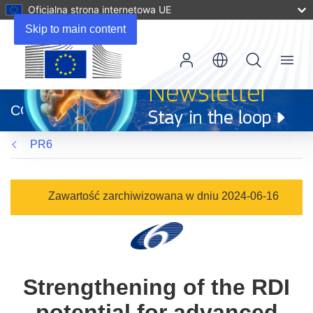
Oficjalna strona internetowa UE
Skip to main content
Menu
(odnośnik
otworzy
CORDIS
się
w
PR6
nowym
oknie)
Zawartość zarchiwizowana w dniu 2024-06-16
Strengthening of the RDI
potential for advanced