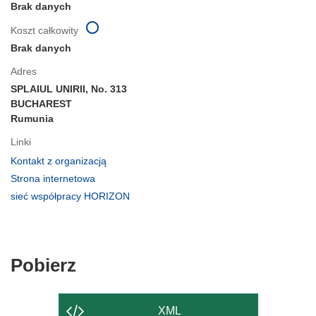
Brak danych
Koszt całkowity
Brak danych
Adres
SPLAIUL UNIRII, No. 313
BUCHAREST
Rumunia
Linki
(odnośnik
Kontakt z organizacją
otworzy
(odnośnik
Strona internetowa
się
otworzy
(odnośnik
sieć współpracy HORIZON
w
się
otworzy
nowym
w
się
oknie)
nowym
w
oknie)
nowym
Pobierz
Pobierz
oknie)
zawartość
strony
XML