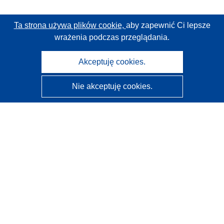
Ta strona używa plików cookie,
aby zapewnić Ci lepsze
wrażenia podczas przeglądania.
Akceptuję cookies.
Nie akceptuję cookies.
CORDIS - Wyniki badań wspieranych przez UE
Administratorem tej strony internetowej jest
Urząd
Publikacji Unii Europejskiej
Dostępność
Częściowo zautomatyzowana klasyfikacja projektów -
Informacja na temat wyjaśnialności