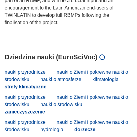
part of an RBMP, and will be a crucial input and an
encouragement to the Latin American end-users of
TWINLATIN to develop full RBMPs following the
finalisation of the project.
Dziedzina nauki (EuroSciVoc)
nauki przyrodnicze
nauki o Ziemi i pokrewne nauki o
środowisku
nauki o atmosferze
klimatologia
strefy klimatyczne
nauki przyrodnicze
nauki o Ziemi i pokrewne nauki o
środowisku
nauki o środowisku
zanieczyszczenie
nauki przyrodnicze
nauki o Ziemi i pokrewne nauki o
środowisku
hydrologia
dorzecze