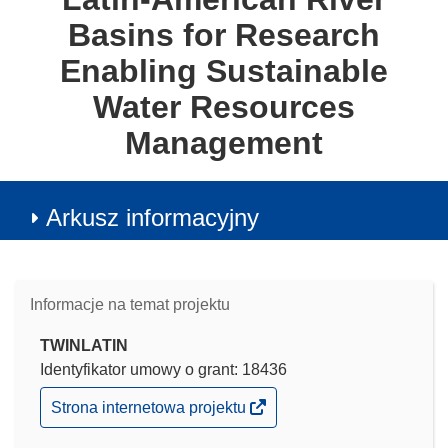
Basins for Research
Enabling Sustainable
Water Resources
Management
Arkusz informacyjny
Informacje na temat projektu
TWINLATIN
Identyfikator umowy o grant: 18436
(odnośnik
Strona internetowa projektu
otworzy
się