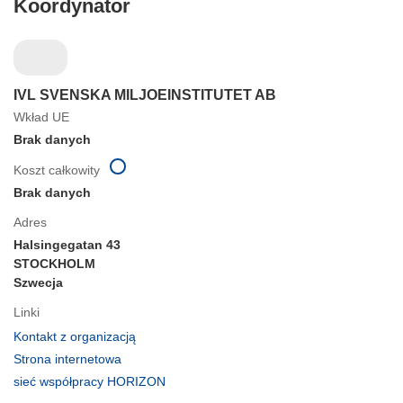
Koordynator
IVL SVENSKA MILJOEINSTITUTET AB
Wkład UE
Brak danych
Koszt całkowity
Brak danych
Adres
Halsingegatan 43
STOCKHOLM
Szwecja
Linki
(odnośnik
Kontakt z organizacją
otworzy
(odnośnik
Strona internetowa
się
otworzy
(odnośnik
sieć współpracy HORIZON
w
się
otworzy