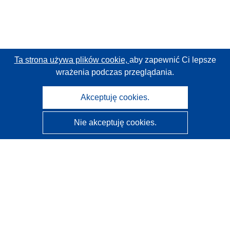
Ta strona używa plików cookie,
aby zapewnić Ci lepsze
wrażenia podczas przeglądania.
Akceptuję cookies.
Nie akceptuję cookies.
CORDIS - Wyniki badań wspieranych przez UE
Administratorem tej strony internetowej jest
Urząd
Publikacji Unii Europejskiej
Dostępność
Częściowo zautomatyzowana klasyfikacja projektów -