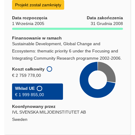
w
Projekt został zamknięty
nowym
oknie)
Data rozpoczęcia
Data zakończenia
1 Września 2005
31 Grudnia 2008
Finansowanie w ramach
Sustainable Development, Global Change and
Ecosystems: thematic priority 6 under the Focusing and
Integrating Community Research programme 2002-2006.
Koszt całkowity
€ 2 759 778,00
Wkład UE
€ 1 999 855,00
Koordynowany przez
IVL SVENSKA MILJOEINSTITUTET AB
Sweden