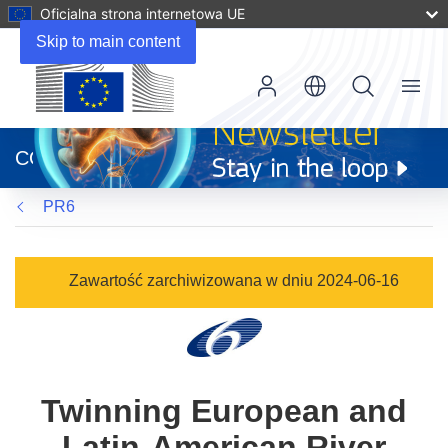
Oficjalna strona internetowa UE
Skip to main content
Menu
(odnośnik
otworzy
CORDIS
się
w
PR6
nowym
oknie)
Zawartość zarchiwizowana w dniu 2024-06-16
Twinning European and
Latin-American River