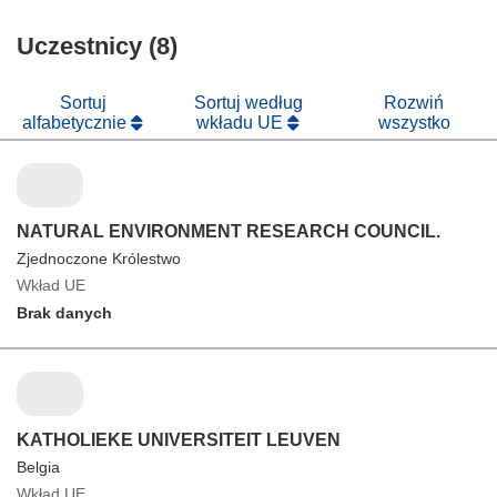
nowym
w
się
oknie)
nowym
Uczestnicy (8)
w
oknie)
nowym
oknie)
Sortuj
Sortuj według
Rozwiń
alfabetycznie
wkładu UE
wszystko
NATURAL ENVIRONMENT RESEARCH COUNCIL.
Zjednoczone Królestwo
Wkład UE
Brak danych
KATHOLIEKE UNIVERSITEIT LEUVEN
Belgia
Wkład UE