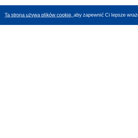
Ta strona używa plików cookie,
aby zapewnić Ci lepsze wraż
CORDIS - Wyniki badań wspieranych przez UE
Administratorem tej strony internetowej jest
Urząd
Publikacji Unii Europejskiej
Dostępność
Częściowo zautomatyzowana klasyfikacja projektów -
Informacja na temat wyjaśnialności