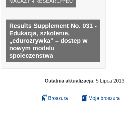
MAGAZYN RESEARCH*EU
Results Supplement No. 031 -
Edukacja, szkolenie,
„edurozrywka” – dostep w
nowym modelu
spoleczenstwa
NR 31, LUTY 2011
Ostatnia aktualizacja:
5 Lipca 2013
Broszura
Moja broszura