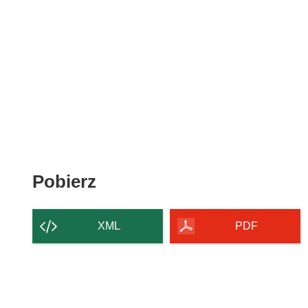
Pobierz
Pobierz
zawartość
strony
XML
PDF