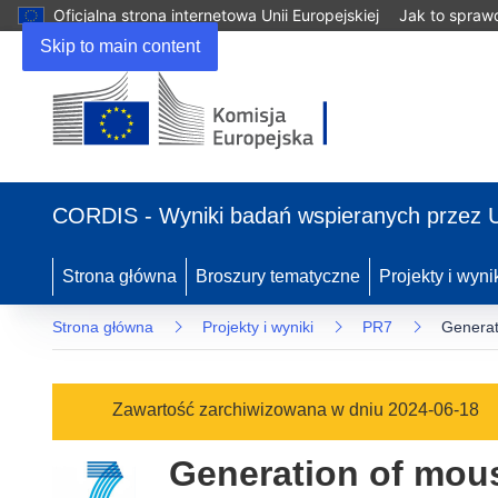
Oficjalna strona internetowa Unii Europejskiej
Jak to spraw
Skip to main content
(odnośnik
otworzy
CORDIS - Wyniki badań wspieranych przez 
się
w
nowym
Strona główna
Broszury tematyczne
Projekty i wyni
oknie)
Strona główna
Projekty i wyniki
PR7
Generat
Zawartość zarchiwizowana w dniu 2024-06-18
Generation of mous