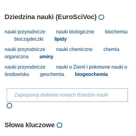
Dziedzina nauki (EuroSciVoc)
nauki przyrodnicze
nauki biologiczne
biochemia
biocząsteczki
lipidy
nauki przyrodnicze
nauki chemiczne
chemia
organiczna
aminy
nauki przyrodnicze
nauki o Ziemi i pokrewne nauki o
środowisku
geochemia
biogeochemia
Zaproponuj dodanie nowych dziedzin nauki
Słowa kluczowe