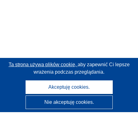
Ta strona używa plików cookie,
aby zapewnić Ci lepsze
wrażenia podczas przeglądania.
Akceptuję cookies.
Nie akceptuję cookies.
CORDIS - Wyniki badań wspieranych przez UE
Administratorem tej strony internetowej jest
Urząd
Publikacji Unii Europejskiej