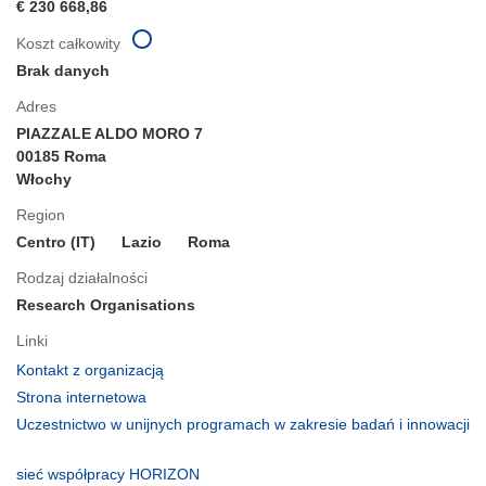
€ 230 668,86
Koszt całkowity
Brak danych
Adres
PIAZZALE ALDO MORO 7
00185 Roma
Włochy
Region
Centro (IT)
Lazio
Roma
Rodzaj działalności
Research Organisations
Linki
(odnośnik
Kontakt z organizacją
otworzy
(odnośnik
Strona internetowa
się
otworzy
Uczestnictwo w unijnych programach w zakresie badań i innowacji
w
się
(odnośnik
nowym
w
otworzy
(odnośnik
sieć współpracy HORIZON
oknie)