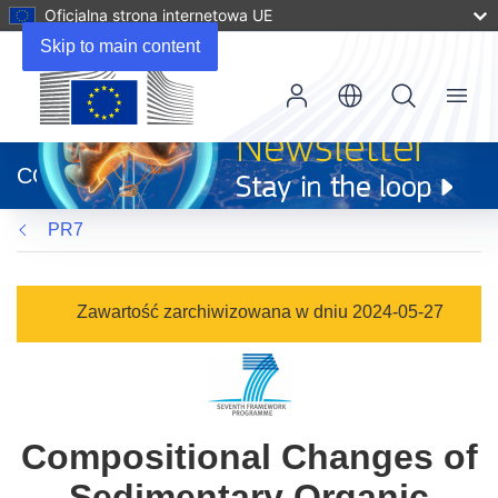
Oficjalna strona internetowa UE
Skip to main content
Menu
(odnośnik
otworzy
CORDIS
się
w
PR7
nowym
oknie)
Zawartość zarchiwizowana w dniu 2024-05-27
Compositional Changes of
Sedimentary Organic