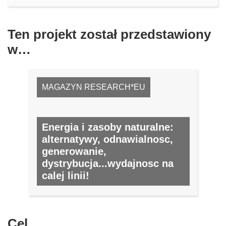
Ten projekt został przedstawiony
w…
MAGAZYN RESEARCH*EU
Energia i zasoby naturalne:
alternatywy, odnawialnosc,
generowanie,
dystrybucja...wydajnosc na
calej linii!
NR 2, MAJ 2011
Cel