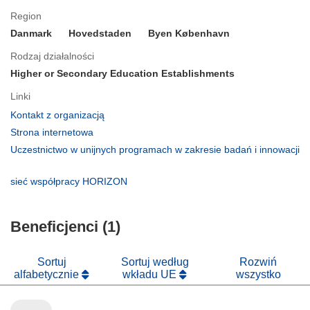
Region
Danmark
Hovedstaden
Byen København
Rodzaj działalności
Higher or Secondary Education Establishments
Linki
(odnośnik
Kontakt z organizacją
otworzy
(odnośnik
Strona internetowa
się
otworzy
Uczestnictwo w unijnych programach w zakresie badań i innowacji
w
się
(odnośnik
nowym
w
otworzy
(odnośnik
sieć współpracy HORIZON
oknie)
nowym
się
otworzy
oknie)
w
się
nowym
Beneficjenci (1)
w
oknie)
nowym
oknie)
Sortuj
Sortuj według
Rozwiń
alfabetycznie
wkładu UE
wszystko