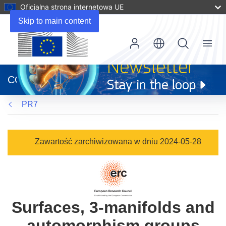
Oficjalna strona internetowa UE
Skip to main content
Menu
(odnośnik
otworzy
CORDIS
się
w
PR7
nowym
oknie)
Zawartość zarchiwizowana w dniu 2024-05-28
Surfaces, 3-manifolds and
automorphism groups