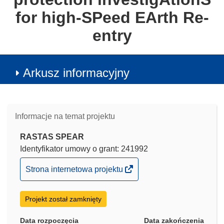
for high-SPeed EArth Re-
entry
Arkusz informacyjny
Informacje na temat projektu
RASTAS SPEAR
Identyfikator umowy o grant: 241992
(odnośnik
Strona internetowa projektu
otworzy
się
Projekt został zamknięty
w
nowym
Data rozpoczęcia
Data zakończenia