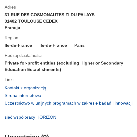
Adres
31 RUE DES COSMONAUTES ZI DU PALAYS
31402 TOULOUSE CEDEX
Francja
Region
Ile-de-France
Ile-de-France
Paris
Rodzaj działalności
Private for-profit entities (excluding Higher or Secondary
Education Establishments)
Linki
(odnośnik
Kontakt z organizacją
otworzy
(odnośnik
Strona internetowa
się
otworzy
Uczestnictwo w unijnych programach w zakresie badań i innowacji
w
się
(odnośnik
nowym
w
otworzy
(odnośnik
sieć współpracy HORIZON
oknie)
nowym
się
otworzy
oknie)
w
się
nowym
w