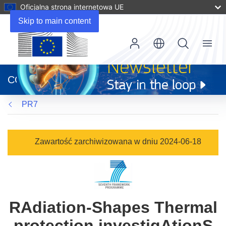
Oficjalna strona internetowa UE
Skip to main content
Menu
(odnośnik
otworzy
CORDIS
się
w
PR7
nowym
oknie)
Zawartość zarchiwizowana w dniu 2024-06-18
RAdiation-Shapes Thermal
protection investigAtionS