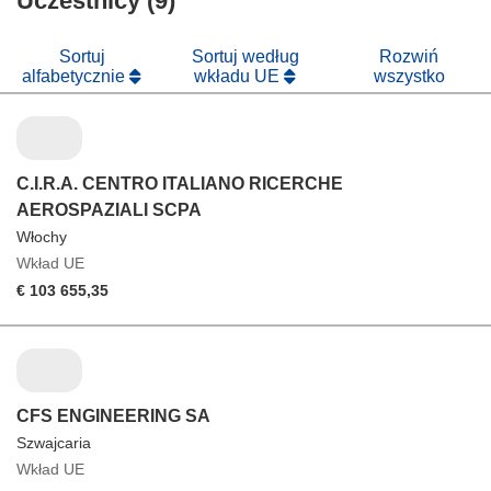
Uczestnicy (9)
oknie)
nowym
oknie)
Sortuj
Sortuj według
Rozwiń
alfabetycznie
wkładu UE
wszystko
C.I.R.A. CENTRO ITALIANO RICERCHE
AEROSPAZIALI SCPA
Włochy
Wkład UE
€ 103 655,35
CFS ENGINEERING SA
Szwajcaria
Wkład UE