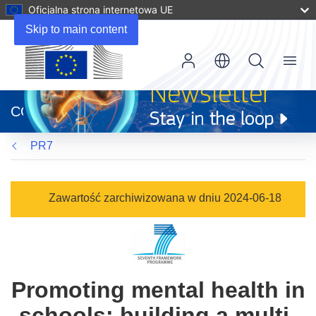
Oficjalna strona internetowa UE
Skip to main content
Menu
(odnośnik
otworzy
CORDIS
się
w
PR7
nowym
oknie)
Zawartość zarchiwizowana w dniu 2024-06-18
Promoting mental health in
schools: building a multi-