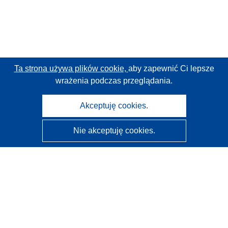
Ta strona używa plików cookie,
aby zapewnić Ci lepsze
wrażenia podczas przeglądania.
Akceptuję cookies.
Nie akceptuję cookies.
CORDIS - Wyniki badań wspieranych przez UE
Administratorem tej strony internetowej jest
Urząd
Publikacji Unii Europejskiej
Dostępność