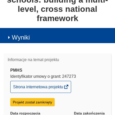
level, cross national
framework
Wyniki
Informacje na temat projektu
PMHS
Identyfikator umowy o grant: 247273
(odnośnik
Strona internetowa projektu
otworzy
się
Projekt został zamknięty
w
nowym
Data rozpoczęcia
Data zakończenia