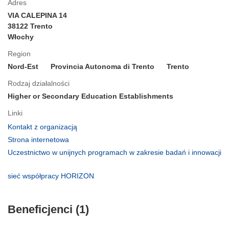
Adres
VIA CALEPINA 14
38122 Trento
Włochy
Region
Nord-Est
Provincia Autonoma di Trento
Trento
Rodzaj działalności
Higher or Secondary Education Establishments
Linki
(odnośnik
Kontakt z organizacją
otworzy
(odnośnik
Strona internetowa
się
otworzy
Uczestnictwo w unijnych programach w zakresie badań i innowacji
w
się
(odnośnik
nowym
w
otworzy
(odnośnik
sieć współpracy HORIZON
oknie)
nowym
się
otworzy
oknie)
w
się
nowym
Beneficjenci (1)
w
oknie)
nowym
oknie)