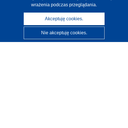
wrażenia podczas przeglądania.
Akceptuję cookies.
Nie akceptuję cookies.
CORDIS - Wyniki badań wspieranych przez UE
Administratorem tej strony internetowej jest
Urząd
Publikacji Unii Europejskiej
Dostępność
Częściowo zautomatyzowana klasyfikacja projektów -
Informacja na temat wyjaśnialności
Kontakt
Skontaktuj się z naszym punktem Help Desk