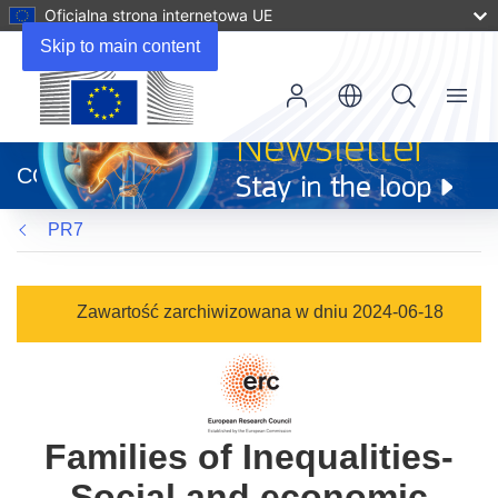
Oficjalna strona internetowa UE
Skip to main content
Menu
(odnośnik
otworzy
CORDIS
się
w
PR7
nowym
oknie)
Zawartość zarchiwizowana w dniu 2024-06-18
Families of Inequalities-
Social and economic