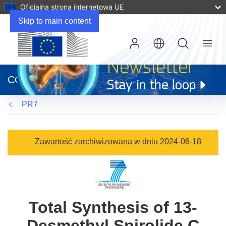
Oficjalna strona internetowa UE
Skip to main content
Menu
(odnośnik
otworzy
CORDIS
się
w
PR7
nowym
oknie)
Zawartość zarchiwizowana w dniu 2024-06-18
Total Synthesis of 13-
Desmethyl Spirolide C