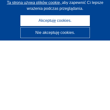
Ta strona używa plików cookie,
aby zapewnić Ci lepsze
wrażenia podczas przeglądania.
Akceptuję cookies.
Nie akceptuję cookies.
CORDIS - Wyniki badań wspieranych przez UE
Administratorem tej strony internetowej jest
Urząd
Publikacji Unii Europejskiej
Dostępność
Częściowo zautomatyzowana klasyfikacja projektów -
Informacja na temat wyjaśnialności
Kontakt