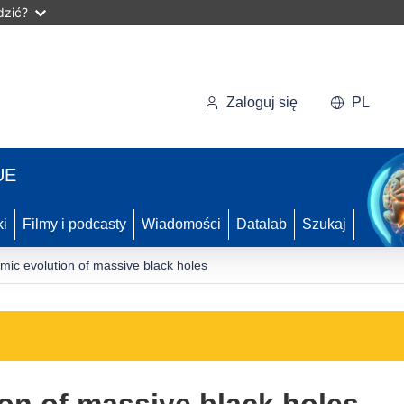
dzić?
Zaloguj się
PL
UE
ki
Filmy i podcasty
Wiadomości
Datalab
Szukaj
mic evolution of massive black holes
on of massive black holes