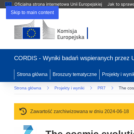
Oficjalna strona internetowa Unii Europejskiej
Jak to spraw
Skip to main content
(odnośnik otworzy się w nowym oknie)
CORDIS - Wyniki badań wspieranych przez 
Strona główna
Broszury tematyczne
Projekty i wyni
Strona główna
Projekty i wyniki
PR7
The cos
Zawartość zarchiwizowana w dniu 2024-06-18
The cosmic evoluti