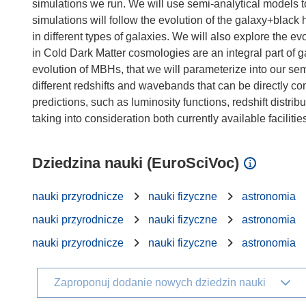
simulations we run. We will use semi-analytical models t
simulations will follow the evolution of the galaxy+black
in different types of galaxies. We will also explore the 
in Cold Dark Matter cosmologies are an integral part of g
evolution of MBHs, that we will parameterize into our sem
different redshifts and wavebands that can be directly 
predictions, such as luminosity functions, redshift distri
Dziedzina nauki (EuroSciVoc)
nauki przyrodnicze
nauki fizyczne
astronomia
nauki przyrodnicze
nauki fizyczne
astronomia
nauki przyrodnicze
nauki fizyczne
astronomia
Zaproponuj dodanie nowych dziedzin nauki