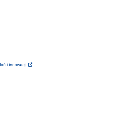
m oknie)
oknie)
(odnośnik otworzy się w nowym oknie)
ań i innowacji
 nowym oknie)