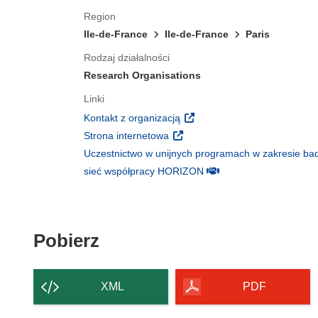
Region
Ile-de-France
Ile-de-France
Paris
Rodzaj działalności
Research Organisations
Linki
(odnośnik otworzy się w nowy
Kontakt z organizacją
(odnośnik otworzy się w nowym 
Strona internetowa
Uczestnictwo w unijnych programach w zakresie bad
(odnośnik otworzy się w
sieć współpracy HORIZON
Pobierz zawartość strony
Pobierz
XML
PDF