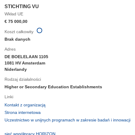
STICHTING VU
Wkład UE
€ 75 000,00
Koszt całkowity
Brak danych
Adres
DE BOELELAAN 1105
1081 HV Amsterdam
Niderlandy
Rodzaj działalności
Higher or Secondary Education Establishments
Linki
(odnośnik
Kontakt z organizacją
otworzy
(odnośnik
Strona internetowa
się
otworzy
Uczestnictwo w unijnych programach w zakresie badań i innowacji
w
się
(odnośnik
nowym
w
otworzy
(odnośnik
sieć współpracy HORIZON