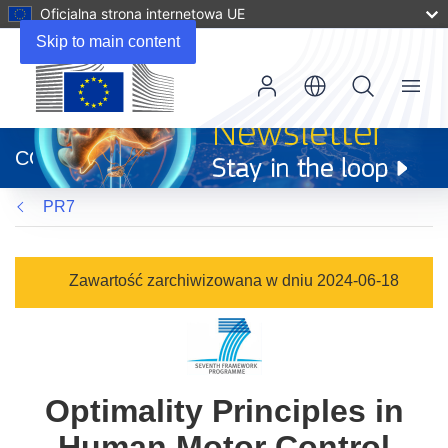
Oficjalna strona internetowa UE
Skip to main content
Menu
(odnośnik
otworzy
CORDIS
się
w
PR7
nowym
oknie)
Zawartość zarchiwizowana w dniu 2024-06-18
Optimality Principles in
Human Motor Control