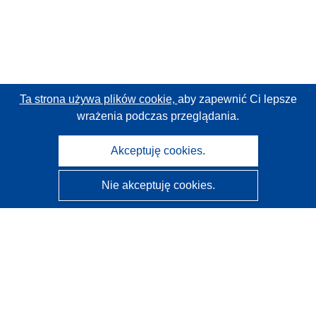
Ta strona używa plików cookie,
aby zapewnić Ci lepsze
wrażenia podczas przeglądania.
Akceptuję cookies.
Nie akceptuję cookies.
CORDIS - Wyniki badań wspieranych przez UE
Administratorem tej strony internetowej jest
Urząd
Publikacji Unii Europejskiej
Dostępność