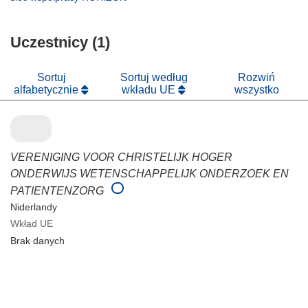
oknie)
nowym
się
otworzy
oknie)
w
się
nowym
Uczestnicy (1)
w
oknie)
nowym
oknie)
Sortuj
Sortuj według
Rozwiń
alfabetycznie
wkładu UE
wszystko
VERENIGING VOOR CHRISTELIJK HOGER
ONDERWIJS WETENSCHAPPELIJK ONDERZOEK EN
PATIENTENZORG
Niderlandy
Wkład UE
Brak danych