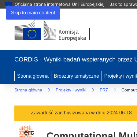
Oficjalna strona internetowa Unii Europejskiej
Jak to spraw
Skip to main content
(odnośnik
otworzy
CORDIS - Wyniki badań wspieranych przez 
się
w
nowym
Strona główna
Broszury tematyczne
Projekty i wyni
oknie)
Strona główna
Projekty i wyniki
PR7
Computa
Zawartość zarchiwizowana w dniu 2024-06-18
Computational Mul