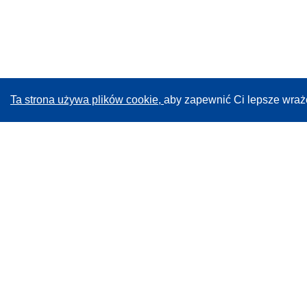
Ta strona używa plików cookie,
aby zapewnić Ci lepsze wraż
CORDIS - Wyniki badań wspieranych przez UE
Administratorem tej strony internetowej jest
Urząd
Publikacji Unii Europejskiej
Dostępność
Częściowo zautomatyzowana klasyfikacja projektów -