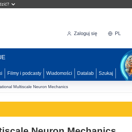
dzić?
Zaloguj się
PL
UE
ki
Filmy i podcasty
Wiadomości
Datalab
Szukaj
tional Multiscale Neuron Mechanics
tiscale Neuron Mechanics