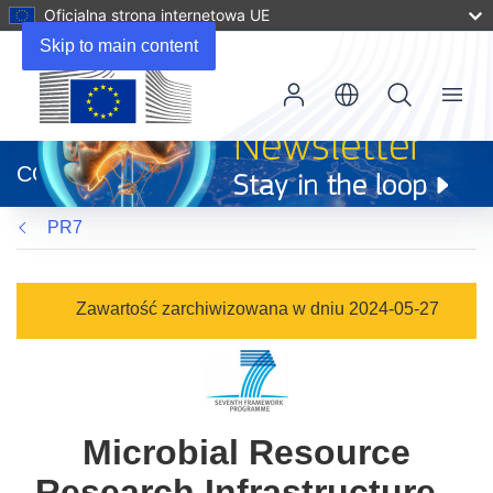
Oficjalna strona internetowa UE
Skip to main content
Menu
(odnośnik
otworzy
CORDIS
się
w
PR7
nowym
oknie)
Zawartość zarchiwizowana w dniu 2024-05-27
Microbial Resource
Research Infrastructure -