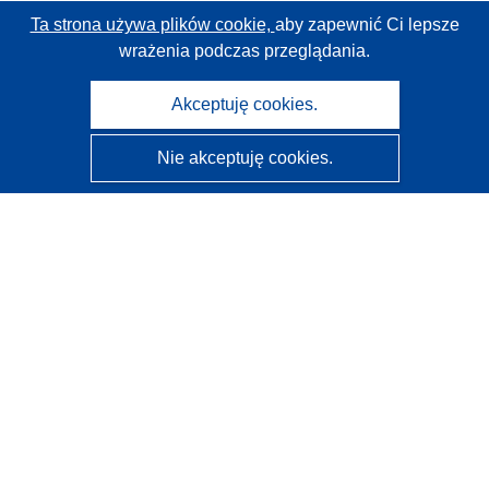
Ta strona używa plików cookie,
aby zapewnić Ci lepsze
wrażenia podczas przeglądania.
Akceptuję cookies.
Nie akceptuję cookies.
CORDIS - Wyniki badań wspieranych przez UE
Administratorem tej strony internetowej jest
Urząd
Publikacji Unii Europejskiej
Dostępność
Częściowo zautomatyzowana klasyfikacja projektów -
Informacja na temat wyjaśnialności
Kontakt