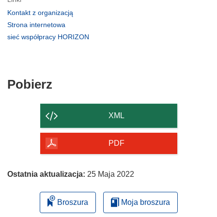
(odnośnik
Kontakt z organizacją
otworzy
(odnośnik
Strona internetowa
się
otworzy
(odnośnik
sieć współpracy HORIZON
w
się
otworzy
nowym
w
się
oknie)
nowym
w
oknie)
nowym
Pobierz
Pobierz
oknie)
zawartość
strony
XML
PDF
Ostatnia aktualizacja:
25 Maja 2022
Broszura
Moja broszura