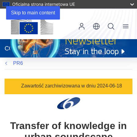
Oficjalna strona internetowa UE
Skip to main content
Menu
(odnośnik
otworzy
CORDIS
się
w
PR6
nowym
oknie)
Zawartość zarchiwizowana w dniu 2024-06-18
Transfer of knowledge in
urban soundscape