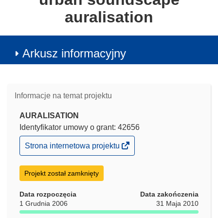
auralisation
Arkusz informacyjny
Informacje na temat projektu
AURALISATION
Identyfikator umowy o grant: 42656
(odnośnik
Strona internetowa projektu
otworzy
się
w
Projekt został zamknięty
nowym
oknie)
Data rozpoczęcia
Data zakończenia
1 Grudnia 2006
31 Maja 2010