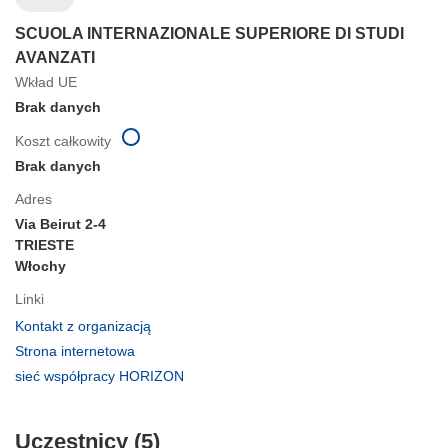
SCUOLA INTERNAZIONALE SUPERIORE DI STUDI
AVANZATI
Wkład UE
Brak danych
Koszt całkowity
Brak danych
Adres
Via Beirut 2-4
TRIESTE
Włochy
Linki
(odnośnik
Kontakt z organizacją
otworzy
(odnośnik
Strona internetowa
się
otworzy
(odnośnik
sieć współpracy HORIZON
w
się
otworzy
nowym
w
się
oknie)
nowym
Uczestnicy (5)
w