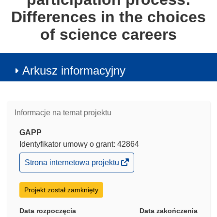
Differences in the choices
of science careers
Arkusz informacyjny
Informacje na temat projektu
GAPP
Identyfikator umowy o grant: 42864
(odnośnik
Strona internetowa projektu
otworzy
się
w
Projekt został zamknięty
nowym
oknie)
Data rozpoczęcia
Data zakończenia