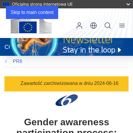
Oficjalna strona internetowa UE
Skip to main content
Menu
(odnośnik
otworzy
CORDIS
się
w
PR6
nowym
oknie)
Zawartość zarchiwizowana w dniu 2024-06-16
Gender awareness
participation process: