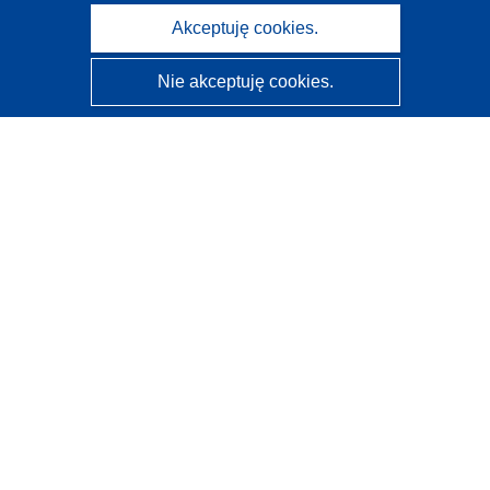
Akceptuję cookies.
Nie akceptuję cookies.
CORDIS - Wyniki badań wspieranych przez UE
Administratorem tej strony internetowej jest
Urząd
Publikacji Unii Europejskiej
Dostępność
Częściowo zautomatyzowana klasyfikacja projektów -
Informacja na temat wyjaśnialności
Kontakt
Skontaktuj się z naszym punktem Help Desk
Często zadawane pytania
(i odpowiedzi)