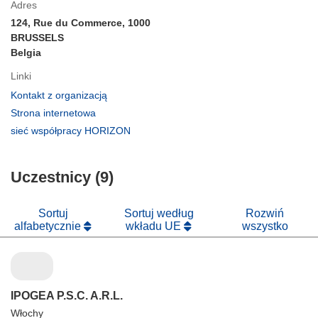
Adres
124, Rue du Commerce, 1000
BRUSSELS
Belgia
Linki
(odnośnik
Kontakt z organizacją
otworzy
(odnośnik
Strona internetowa
się
otworzy
(odnośnik
sieć współpracy HORIZON
w
się
otworzy
nowym
w
się
oknie)
nowym
Uczestnicy (9)
w
oknie)
nowym
oknie)
Sortuj
Sortuj według
Rozwiń
alfabetycznie
wkładu UE
wszystko
IPOGEA P.S.C. A.R.L.
Włochy