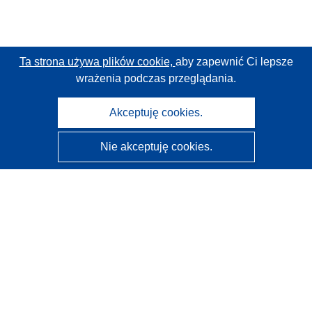
Ta strona używa plików cookie,
aby zapewnić Ci lepsze
wrażenia podczas przeglądania.
Akceptuję cookies.
Nie akceptuję cookies.
CORDIS - Wyniki badań wspieranych przez UE
Administratorem tej strony internetowej jest
Urząd
Publikacji Unii Europejskiej
Dostępność
Częściowo zautomatyzowana klasyfikacja projektów -
Informacja na temat wyjaśnialności