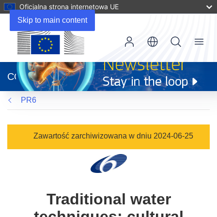
Oficjalna strona internetowa UE
Skip to main content
Menu
(odnośnik
otworzy
CORDIS
się
w
PR6
nowym
oknie)
Zawartość zarchiwizowana w dniu 2024-06-25
Traditional water
techniques: cultural