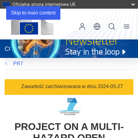
Oficjalna strona internetowa UE
Skip to main content
Menu
(odnośnik
otworzy
CORDIS
się
w
PR7
nowym
oknie)
Zawartość zarchiwizowana w dniu 2024-05-27
PROJECT ON A MULTI-
HAZARD OPEN