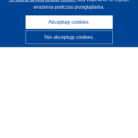
wrażenia podczas przeglądania.
Akceptuję cookies.
Nie akceptuję cookies.
CORDIS - Wyniki badań wspieranych przez UE
Administratorem tej strony internetowej jest
Urząd
Publikacji Unii Europejskiej
Dostępność
Częściowo zautomatyzowana klasyfikacja projektów -
Informacja na temat wyjaśnialności
Kontakt
Skontaktuj się z naszym punktem Help Desk