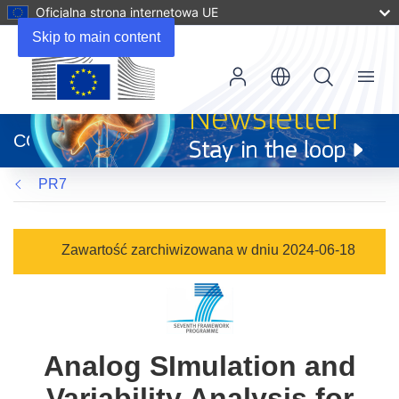
Oficjalna strona internetowa UE
Skip to main content
Menu
(odnośnik
otworzy
CORDIS
się
w
PR7
nowym
oknie)
Zawartość zarchiwizowana w dniu 2024-06-18
Analog SImulation and
Variability Analysis for