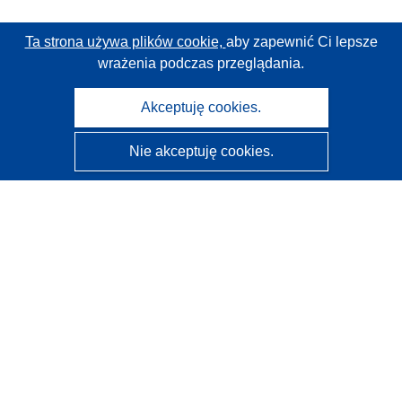
Ta strona używa plików cookie,
aby zapewnić Ci lepsze
wrażenia podczas przeglądania.
Akceptuję cookies.
Nie akceptuję cookies.
CORDIS - Wyniki badań wspieranych przez UE
Administratorem tej strony internetowej jest
Urząd
Publikacji Unii Europejskiej
Dostępność
Częściowo zautomatyzowana klasyfikacja projektów -
Informacja na temat wyjaśnialności
Kontakt