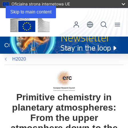
Oficjalna strona internetowa UE
Skip to main content
Menu
(odnośnik
otworzy
CORDIS
się
w
H2020
nowym
oknie)
Primitive chemistry in
planetary atmospheres:
From the upper