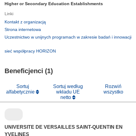
Higher or Secondary Education Establishments
Linki
(odnośnik
Kontakt z organizacją
otworzy
(odnośnik
Strona internetowa
się
otworzy
Uczestnictwo w unijnych programach w zakresie badań i innowacji
w
się
(odnośnik
nowym
w
otworzy
(odnośnik
sieć współpracy HORIZON
oknie)
nowym
się
otworzy
oknie)
w
się
nowym
Beneficjenci (1)
w
oknie)
nowym
oknie)
Sortuj
Sortuj według
Rozwiń
alfabetycznie
wkładu UE
wszystko
netto
UNIVERSITE DE VERSAILLES SAINT-QUENTIN EN
YVELINES