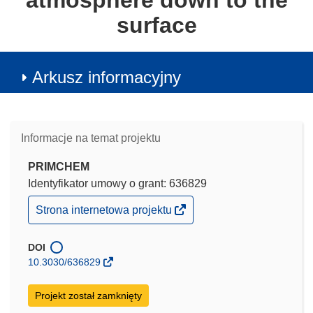
atmosphere down to the
surface
Arkusz informacyjny
Informacje na temat projektu
PRIMCHEM
Identyfikator umowy o grant: 636829
(odnośnik
Strona internetowa projektu
otworzy
się
w
DOI
nowym
10.3030/636829
oknie)
Projekt został zamknięty