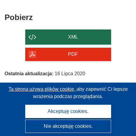
Pobierz
Pobierz
zawartość
strony
XML
PDF
Ostatnia aktualizacja:
16 Lipca 2020
Ta strona używa plików cookie,
aby zapewnić Ci lepsze
Broszura
Moja broszura
wrażenia podczas przeglądania.
Akceptuję cookies.
Nie akceptuję cookies.
CORDIS - Wyniki badań wspieranych przez UE