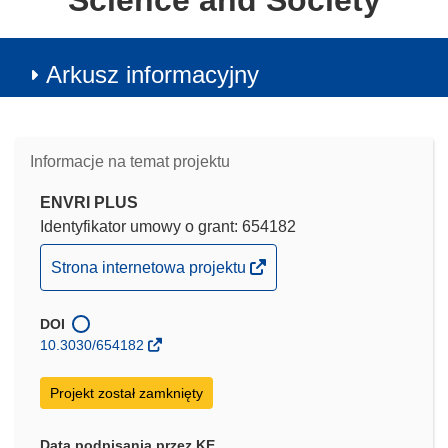
Science and Society
Arkusz informacyjny
Informacje na temat projektu
ENVRI PLUS
Identyfikator umowy o grant: 654182
(odnośnik
Strona internetowa projektu
otworzy
się
DOI
w
10.3030/654182
nowym
oknie)
Projekt został zamknięty
Data podpisania przez KE