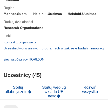
Region
Manner-Suomi
Helsinki-Uusimaa
Helsinki-Uusimaa
Rodzaj działalności
Research Organisations
Linki
(odnośnik
Kontakt z organizacją
otworzy
Uczestnictwo w unijnych programach w zakresie badań i innowacji
się
(odnośnik
w
otworzy
(odnośnik
sieć współpracy HORIZON
nowym
się
otworzy
oknie)
w
się
nowym
Uczestnicy (45)
w
oknie)
nowym
oknie)
Sortuj
Sortuj według
Rozwiń
alfabetycznie
wkładu UE
wszystko
netto