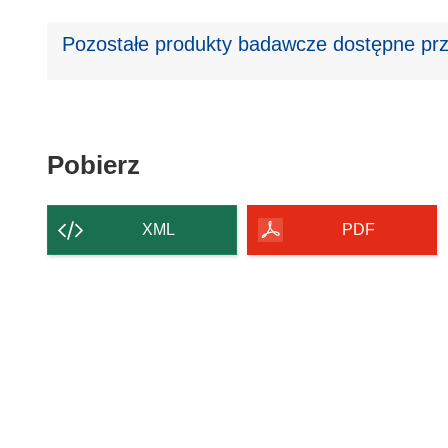
Pozostałe produkty badawcze dostępne prz
Pobierz
Pobierz
zawartość
strony
XML
PDF