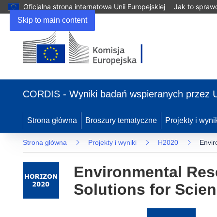
Oficjalna strona internetowa Unii Europejskiej
Jak to spraw
Skip to main content
(odnośnik
otworzy
CORDIS - Wyniki badań wspieranych przez 
się
w
nowym
Strona główna
Broszury tematyczne
Projekty i wyni
oknie)
Strona główna
Projekty i wyniki
H2020
Envir
Environmental Rese
Solutions for Scie