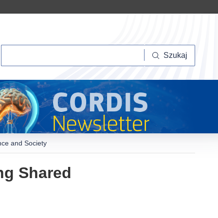
Szukaj
Szukaj
nce and Society
ing Shared