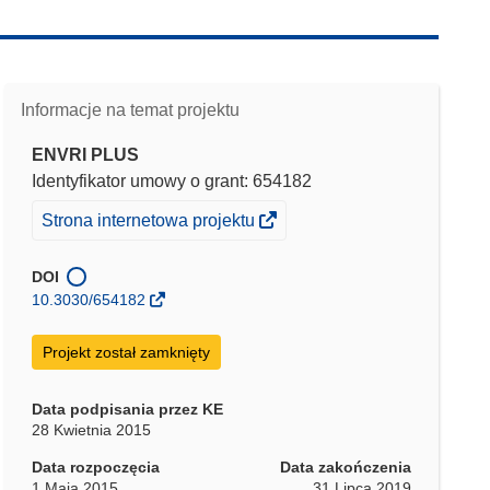
Informacje na temat projektu
ENVRI PLUS
Identyfikator umowy o grant: 654182
(odnośnik
Strona internetowa projektu
otworzy
się
DOI
w
10.3030/654182
nowym
oknie)
Projekt został zamknięty
Data podpisania przez KE
28 Kwietnia 2015
Data rozpoczęcia
Data zakończenia
1 Maja 2015
31 Lipca 2019