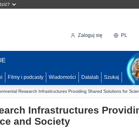
dzić?
Zaloguj się
PL
UE
ki
Filmy i podcasty
Wiadomości
Datalab
Szukaj
onmental Research Infrastructures Providing Shared Solutions for Scie
arch Infrastructures Provid
nce and Society