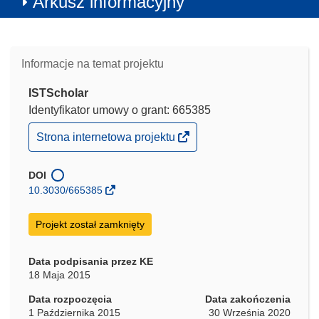
Arkusz informacyjny
Informacje na temat projektu
ISTScholar
Identyfikator umowy o grant: 665385
(odnośnik
Strona internetowa projektu
otworzy
się
w
DOI
nowym
10.3030/665385
oknie)
Projekt został zamknięty
Data podpisania przez KE
18 Maja 2015
Data rozpoczęcia
Data zakończenia
1 Października 2015
30 Września 2020