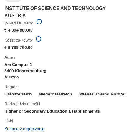
INSTITUTE OF SCIENCE AND TECHNOLOGY
AUSTRIA
Wkład UE netto
€ 4 394 880,00
Koszt całkowity
€ 8 789 760,00
Adres
Am Campus 1
3400 Klosterneuburg
Austria
Region
Ostösterreich
Niederösterreich
Wiener Umland/Nordteil
Rodzaj działalności
Higher or Secondary Education Establishments
Linki
(odnośnik
Kontakt z organizacją