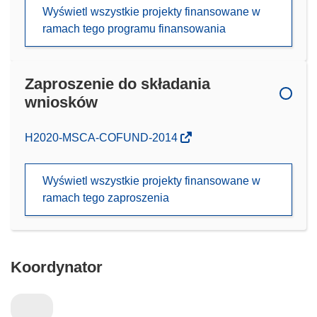
Wyświetl wszystkie projekty finansowane w
ramach tego programu finansowania
Zaproszenie do składania
wniosków
(odnośnik
H2020-MSCA-COFUND-2014
otworzy
się
Wyświetl wszystkie projekty finansowane w
w
ramach tego zaproszenia
nowym
oknie)
Koordynator