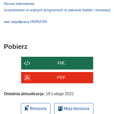
otworzy
(odnośnik
Strona internetowa
się
otworzy
Uczestnictwo w unijnych programach w zakresie badań i innowacji
w
się
(odnośnik
nowym
w
otworzy
(odnośnik
sieć współpracy HORIZON
oknie)
nowym
się
otworzy
oknie)
w
się
nowym
w
oknie)
nowym
Pobierz
Pobierz
oknie)
zawartość
strony
XML
PDF
Ostatnia aktualizacja:
18 Lutego 2021
Broszura
Moja broszura