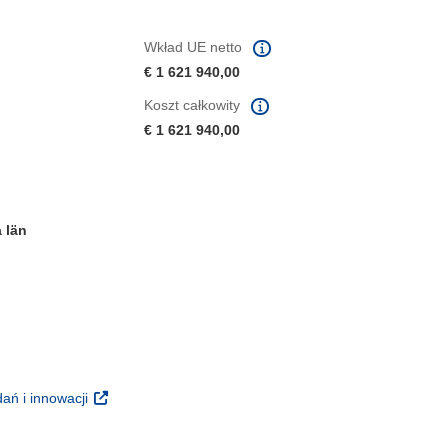
Wkład UE netto
€ 1 621 940,00
Koszt całkowity
€ 1 621 940,00
 län
m oknie)
oknie)
(odnośnik otworzy się w nowym oknie)
ań i innowacji
 nowym oknie)