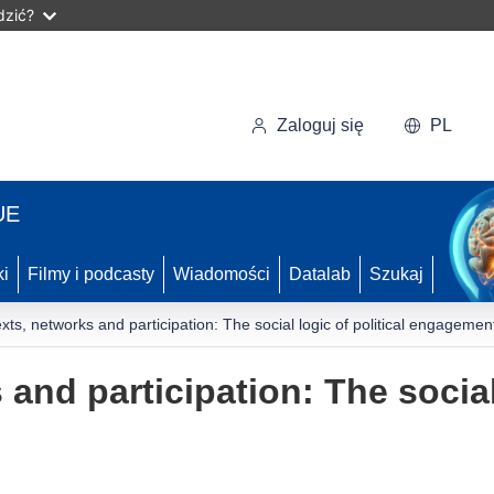
dzić?
Zaloguj się
PL
UE
ki
Filmy i podcasty
Wiadomości
Datalab
Szukaj
xts, networks and participation: The social logic of political engagemen
and participation: The social 