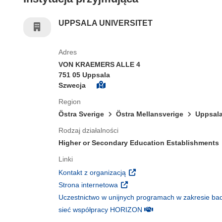
UPPSALA UNIVERSITET
Adres
VON KRAEMERS ALLE 4
751 05 Uppsala
Szwecja
Region
Östra Sverige
Östra Mellansverige
Uppsala
Rodzaj działalności
Higher or Secondary Education Establishments
Linki
(odnośnik otworzy się w nowy
Kontakt z organizacją
(odnośnik otworzy się w nowym 
Strona internetowa
Uczestnictwo w unijnych programach w zakresie bad
(odnośnik otworzy się w
sieć współpracy HORIZON