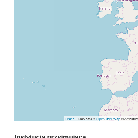
Leaflet
| Map data ©
OpenStreetMap
contributor
Instytucja przyjmująca