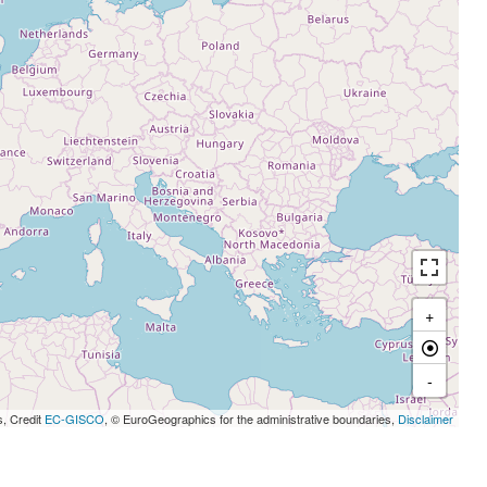
+
-
s, Credit
EC-GISCO
, © EuroGeographics for the administrative boundaries,
Disclaimer