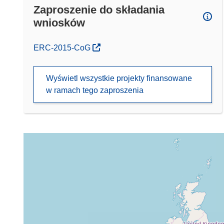
Zaproszenie do składania
wniosków
(odnośnik otworzy się w nowym oknie)
ERC-2015-CoG
Wyświetl wszystkie projekty finansowane
w ramach tego zaproszenia