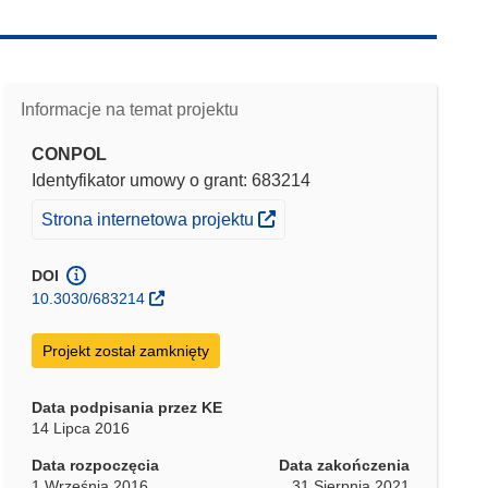
Informacje na temat projektu
CONPOL
Identyfikator umowy o grant: 683214
(odnośnik otworzy się w nowym oknie)
Strona internetowa projektu
DOI
10.3030/683214
Projekt został zamknięty
Data podpisania przez KE
14 Lipca 2016
Data rozpoczęcia
Data zakończenia
1 Września 2016
31 Sierpnia 2021