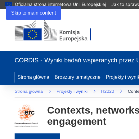
Oficjalna strona internetowa Unii Europejskiej
Jak to spraw
Skip to main content
(odnośnik otworzy się w nowym oknie)
CORDIS - Wyniki badań wspieranych przez 
Strona główna
Broszury tematyczne
Projekty i wyni
Strona główna
Projekty i wyniki
H2020
Conte
Contexts, networks 
engagement