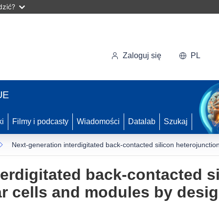
dzić?
Zaloguj się
PL
UE
ki
Filmy i podcasty
Wiadomości
Datalab
Szukaj
Next-generation interdigitated back-contacted silicon heterojuncti
erdigitated back-contacted s
ar cells and modules by desi