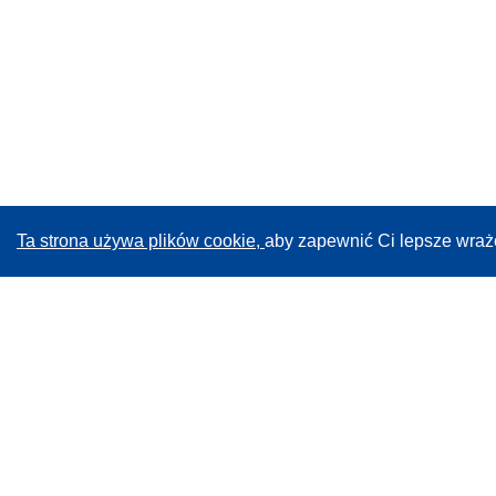
Ta strona używa plików cookie,
aby zapewnić Ci lepsze wraż
CORDIS - Wyniki badań wspieranych przez UE
Administratorem tej strony internetowej jest
Urząd
Publikacji Unii Europejskiej