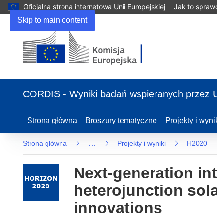
Oficjalna strona internetowa Unii Europejskiej
Jak to spraw
Skip to main content
(odnośnik
otworzy
CORDIS - Wyniki badań wspieranych przez 
się
w
nowym
Strona główna
Broszury tematyczne
Projekty i wyni
oknie)
…
Strona główna
Projekty i wyniki
H2020
Next-generation int
heterojunction sol
innovations