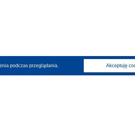
enia podczas przeglądania.
Akceptuję co
Kontakt
Skontaktuj się z naszym punktem Help Desk
Często zadawane pytania
(i odpowiedzi)