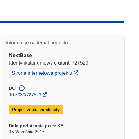
Informacje na temat projektu
NextBase
Identyfikator umowy o grant: 727523
(odnośnik
Strona internetowa projektu
otworzy
się
DOI
w
10.3030/727523
nowym
oknie)
Projekt został zamknięty
Data podpisania przez KE
15 Września 2016