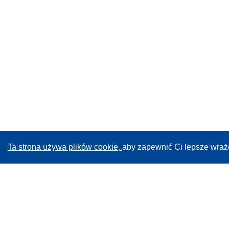
Ta strona używa plików cookie,
aby zapewnić Ci lepsze wraż
CORDIS - Wyniki badań wspieranych przez UE