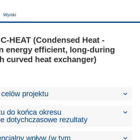
Wyniki
 - C-HEAT (Condensed Heat -
n energy efficient, long-during
h curved heat exchanger)
celów projektu
tu do końca okresu
e dotychczasowe rezultaty
ncjalny wpływ (w tym