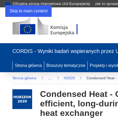
Oficjalna strona internetowa Unii Europejskiej
Jak to spraw
Skip to main content
(odnośnik
otworzy
CORDIS - Wyniki badań wspieranych przez 
się
w
nowym
Strona główna
Broszury tematyczne
Projekty i wyni
oknie)
…
Strona główna
H2020
Condensed Heat - O
Condensed Heat - O
efficient, long-du
heat exchanger