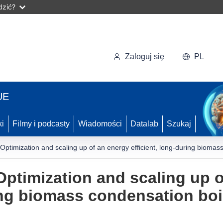
dzić?
Zaloguj się
PL
UE
ki
Filmy i podcasty
Wiadomości
Datalab
Szukaj
ptimization and scaling up of an energy efficient, long-during biomas
ptimization and scaling up o
ring biomass condensation boi