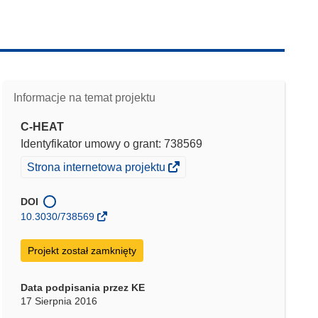
Informacje na temat projektu
C-HEAT
Identyfikator umowy o grant: 738569
(odnośnik
Strona internetowa projektu
otworzy
się
DOI
w
10.3030/738569
nowym
oknie)
Projekt został zamknięty
Data podpisania przez KE
17 Sierpnia 2016