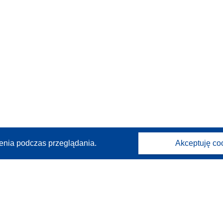
enia podczas przeglądania.
Akceptuję co
Kontakt
Skontaktuj się z naszym punktem Help Desk