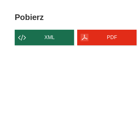
Pobierz
Pobierz
zawartość
strony
XML
PDF