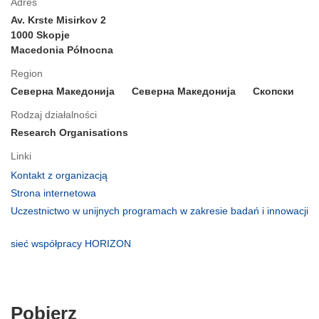
Adres
Av. Krste Misirkov 2
1000 Skopje
Macedonia Północna
Region
Северна Македонија
Северна Македонија
Скопски
Rodzaj działalności
Research Organisations
Linki
(odnośnik
Kontakt z organizacją
otworzy
(odnośnik
Strona internetowa
się
otworzy
Uczestnictwo w unijnych programach w zakresie badań i innowacji
w
się
(odnośnik
nowym
w
otworzy
(odnośnik
sieć współpracy HORIZON
oknie)
nowym
się
otworzy
oknie)
w
się
nowym
w
oknie)
nowym
Pobierz
Pobierz
oknie)