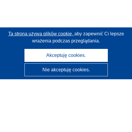
Ta strona używa plików cookie,
aby zapewnić Ci lepsze
wrażenia podczas przeglądania.
Akceptuję cookies.
Nie akceptuję cookies.
CORDIS - Wyniki badań wspieranych przez UE
Administratorem tej strony internetowej jest
Urząd
Publikacji Unii Europejskiej
Dostępność
Częściowo zautomatyzowana klasyfikacja projektów -