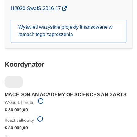
(odnośnik
H2020-SwafS-2016-17
otworzy
się
Wyświetl wszystkie projekty finansowane w
w
ramach tego zaproszenia
nowym
oknie)
Koordynator
MACEDONIAN ACADEMY OF SCIENCES AND ARTS
Wkład UE netto
€ 80 000,00
Koszt całkowity
€ 80 000,00