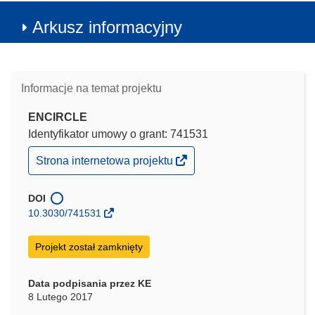
Arkusz informacyjny
Informacje na temat projektu
ENCIRCLE
Identyfikator umowy o grant: 741531
(odnośnik
Strona internetowa projektu
otworzy
się
w
DOI
nowym
10.3030/741531
oknie)
Projekt został zamknięty
Data podpisania przez KE
8 Lutego 2017