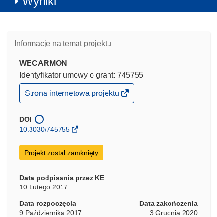
Wyniki
Informacje na temat projektu
WECARMON
Identyfikator umowy o grant: 745755
(odnośnik
Strona internetowa projektu
otworzy
się
w
DOI
nowym
10.3030/745755
oknie)
Projekt został zamknięty
Data podpisania przez KE
10 Lutego 2017
Data rozpoczęcia
Data zakończenia
9 Października 2017
3 Grudnia 2020