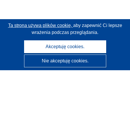
Ta strona używa plików cookie,
aby zapewnić Ci lepsze
wrażenia podczas przeglądania.
Akceptuję cookies.
Nie akceptuję cookies.
CORDIS - Wyniki badań wspieranych przez UE
Administratorem tej strony internetowej jest
Urząd
Publikacji Unii Europejskiej
Dostępność
Częściowo zautomatyzowana klasyfikacja projektów -
Informacja na temat wyjaśnialności