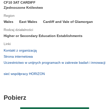
CF10 3AT CARDIFF
Zjednoczone Królestwo
Region
Wales
East Wales
Cardiff and Vale of Glamorgan
Rodzaj działalności
Higher or Secondary Education Establishments
Linki
(odnośnik
Kontakt z organizacją
otworzy
(odnośnik
Strona internetowa
się
otworzy
Uczestnictwo w unijnych programach w zakresie badań i innowacji
w
się
(odnośnik
nowym
w
otworzy
(odnośnik
sieć współpracy HORIZON
oknie)
nowym
się
otworzy
oknie)
w
się
nowym
w
oknie)
nowym
Pobierz
Pobierz
oknie)
zawartość