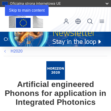
Oficjalna strona internetowa UE
Skip to main content
Menu
(odnośnik
otworzy
CORDIS
się
w
H2020
nowym
oknie)
Artificial engineered
Phonons for application in
Integrated Photonics