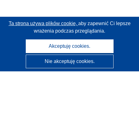
Ta strona używa plików cookie,
aby zapewnić Ci lepsze
wrażenia podczas przeglądania.
Akceptuję cookies.
Nie akceptuję cookies.
CORDIS - Wyniki badań wspieranych przez UE
Administratorem tej strony internetowej jest
Urząd
Publikacji Unii Europejskiej
Dostępność
Częściowo zautomatyzowana klasyfikacja projektów -
Informacja na temat wyjaśnialności