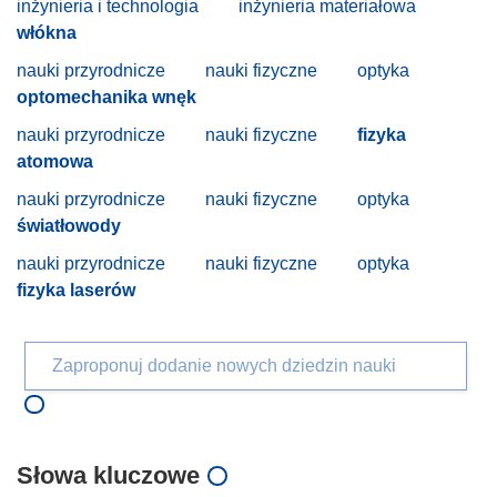
inżynieria i technologia
inżynieria materiałowa
włókna
nauki przyrodnicze
nauki fizyczne
optyka
optomechanika wnęk
nauki przyrodnicze
nauki fizyczne
fizyka
atomowa
nauki przyrodnicze
nauki fizyczne
optyka
światłowody
nauki przyrodnicze
nauki fizyczne
optyka
fizyka laserów
Zaproponuj dodanie nowych dziedzin nauki
Słowa kluczowe