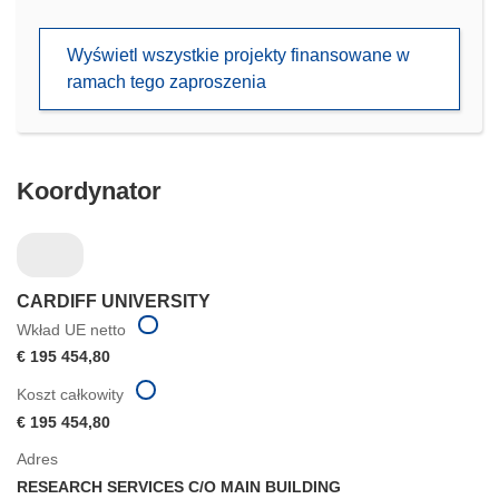
otworzy
się
Wyświetl wszystkie projekty finansowane w
w
ramach tego zaproszenia
nowym
oknie)
Koordynator
CARDIFF UNIVERSITY
Wkład UE netto
€ 195 454,80
Koszt całkowity
€ 195 454,80
Adres
RESEARCH SERVICES C/O MAIN BUILDING