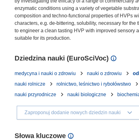
by investigating the efficacy of a range of commercially
enzymatic conditions using a variety of vegetable substra
composition and techno-functional properties of HVPs wil
characters, e.g. de-bittering, solubility, necessary for th
to engineer a clean tasting HVP with improved sensory 
Dziedzina nauki (EuroSciVoc)
medycyna i nauki o zdrowiu
nauki o zdrowiu
od
nauki rolnicze
rolnictwo, leśnictwo i rybołówstwo
nauki przyrodnicze
nauki biologiczne
biochemi
Zaproponuj dodanie nowych dziedzin nauki
Słowa kluczowe