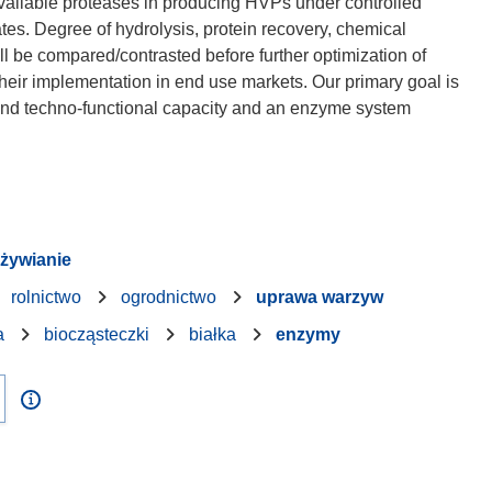
 available proteases in producing HVPs under controlled
tes. Degree of hydrolysis, protein recovery, chemical
l be compared/contrasted before further optimization of
e their implementation in end use markets. Our primary goal is
and techno-functional capacity and an enzyme system
żywianie
rolnictwo
ogrodnictwo
uprawa warzyw
a
biocząsteczki
białka
enzymy