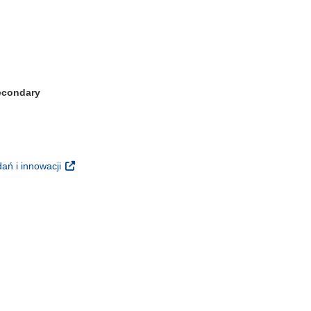
Secondary
m oknie)
(odnośnik otworzy się w nowym oknie)
ań i innowacji
 nowym oknie)