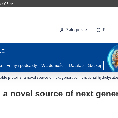
dzić?
Zaloguj się
PL
UE
ki
Filmy i podcasty
Wiadomości
Datalab
Szukaj
able proteins: a novel source of next generation functional hydrolysate
 a novel source of next gener