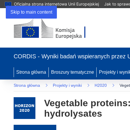
Oficjalna strona internetowa Unii Europejskiej
Jak to spraw
Skip to main content
(odnośnik otworzy się w nowym oknie)
CORDIS - Wyniki badań wspieranych przez 
Strona główna
Broszury tematyczne
Projekty i wyni
Strona główna
Projekty i wyniki
H2020
Veget
Vegetable proteins:
hydrolysates