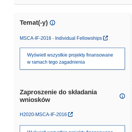
Temat(-y)
MSCA-IF-2016 - Individual Fellowships
Wyświetl wszystkie projekty finansowane
w ramach tego zagadnienia
Zaproszenie do składania
wniosków
(odnośnik otworzy się w nowym oknie)
H2020-MSCA-IF-2016