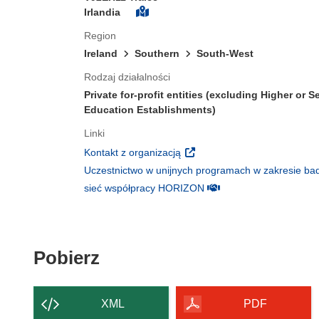
Irlandia
Region
Ireland
Southern
South-West
Rodzaj działalności
Private for-profit entities (excluding Higher or 
Education Establishments)
Linki
(odnośnik otworzy się w nowy
Kontakt z organizacją
Uczestnictwo w unijnych programach w zakresie bad
(odnośnik otworzy się w
sieć współpracy HORIZON
Pobierz zawartość strony
Pobierz
XML
PDF