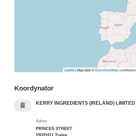
Leaflet
| Map data ©
OpenStreetMap
contributor
Koordynator
KERRY INGREDIENTS (IRELAND) LIMITED
Adres
PRINCES STREET
V92EH11 Tralee