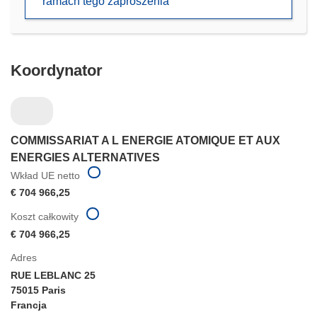
ramach tego zaproszenia
nowym
oknie)
Koordynator
COMMISSARIAT A L ENERGIE ATOMIQUE ET AUX
ENERGIES ALTERNATIVES
Wkład UE netto
€ 704 966,25
Koszt całkowity
€ 704 966,25
Adres
RUE LEBLANC 25
75015 Paris
Francja