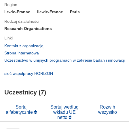
Region
Ile-de-France
Ile-de-France
Paris
Rodzaj działalności
Research Organisations
Linki
(odnośnik
Kontakt z organizacją
otworzy
(odnośnik
Strona internetowa
się
otworzy
Uczestnictwo w unijnych programach w zakresie badań i innowacji
w
się
(odnośnik
nowym
w
otworzy
(odnośnik
sieć współpracy HORIZON
oknie)
nowym
się
otworzy
oknie)
w
się
nowym
Uczestnicy (7)
w
oknie)
nowym
oknie)
Sortuj
Sortuj według
Rozwiń
alfabetycznie
wkładu UE
wszystko
netto