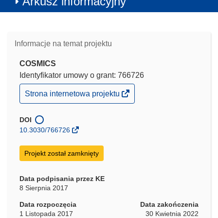
Arkusz informacyjny
Informacje na temat projektu
COSMICS
Identyfikator umowy o grant: 766726
(odnośnik
Strona internetowa projektu
otworzy
się
w
DOI
nowym
10.3030/766726
oknie)
Projekt został zamknięty
Data podpisania przez KE
8 Sierpnia 2017
Data rozpoczęcia
Data zakończenia
1 Listopada 2017
30 Kwietnia 2022