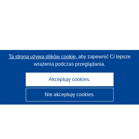
Ta strona używa plików cookie,
aby zapewnić Ci lepsze
wrażenia podczas przeglądania.
Akceptuję cookies.
Nie akceptuję cookies.
CORDIS - Wyniki badań wspieranych przez UE
Administratorem tej strony internetowej jest
Urząd
Publikacji Unii Europejskiej