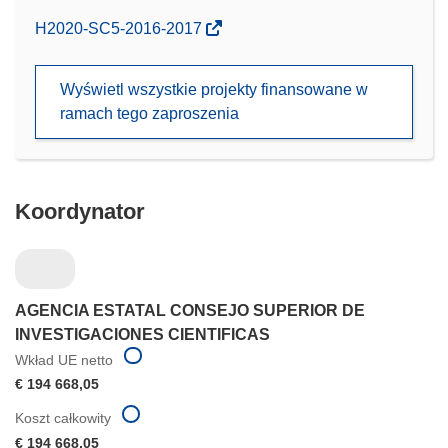
(odnośnik
H2020-SC5-2016-2017
otworzy
się
Wyświetl wszystkie projekty finansowane w
w
ramach tego zaproszenia
nowym
oknie)
Koordynator
AGENCIA ESTATAL CONSEJO SUPERIOR DE
INVESTIGACIONES CIENTIFICAS
Wkład UE netto
€ 194 668,05
Koszt całkowity
€ 194 668,05