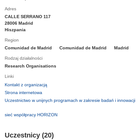
Adres
CALLE SERRANO 117
28006 Madrid
Hiszpania
Region
Comunidad de Madrid
Comunidad de Madrid
Madrid
Rodzaj działalności
Research Organisations
Linki
(odnośnik
Kontakt z organizacją
otworzy
(odnośnik
Strona internetowa
się
otworzy
Uczestnictwo w unijnych programach w zakresie badań i innowacji
w
się
(odnośnik
nowym
w
otworzy
(odnośnik
sieć współpracy HORIZON
oknie)
nowym
się
otworzy
oknie)
w
się
nowym
Uczestnicy (20)
w
oknie)