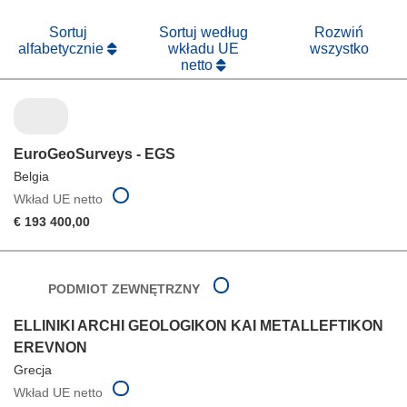
nowym
oknie)
Sortuj
Sortuj według
Rozwiń
alfabetycznie
wkładu UE
wszystko
netto
EuroGeoSurveys - EGS
Belgia
Wkład UE netto
€ 193 400,00
PODMIOT ZEWNĘTRZNY
ELLINIKI ARCHI GEOLOGIKON KAI METALLEFTIKON
EREVNON
Grecja
Wkład UE netto