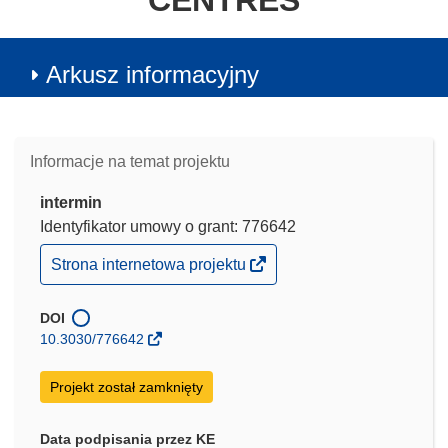
CENTRES
Arkusz informacyjny
Informacje na temat projektu
intermin
Identyfikator umowy o grant: 776642
(odnośnik
Strona internetowa projektu
otworzy
się
w
DOI
nowym
10.3030/776642
oknie)
Projekt został zamknięty
Data podpisania przez KE