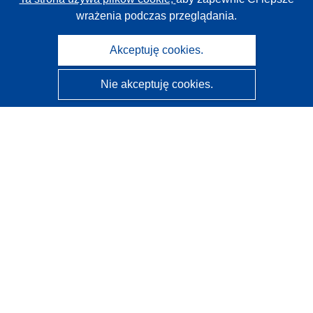
wrażenia podczas przeglądania.
Akceptuję cookies.
Nie akceptuję cookies.
CORDIS - Wyniki badań wspieranych przez UE
Administratorem tej strony internetowej jest
Urząd
Publikacji Unii Europejskiej
Dostępność
Częściowo zautomatyzowana klasyfikacja projektów -
Informacja na temat wyjaśnialności
Kontakt
Skontaktuj się z naszym punktem Help Desk