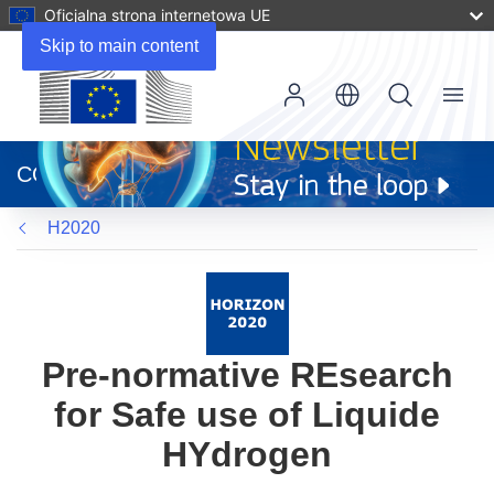
Oficjalna strona internetowa UE
Skip to main content
Menu
(odnośnik
otworzy
CORDIS
się
w
H2020
nowym
oknie)
Pre-normative REsearch
for Safe use of Liquide
HYdrogen