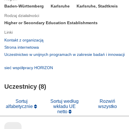
Baden-Württemberg
Karlsruhe
Karlsruhe, Stadtkreis
Rodzaj działalności
Higher or Secondary Education Establishments
Linki
(odnośnik
Kontakt z organizacją
otworzy
(odnośnik
Strona internetowa
się
otworzy
Uczestnictwo w unijnych programach w zakresie badań i innowacji
w
się
(odnośnik
nowym
w
otworzy
(odnośnik
sieć współpracy HORIZON
oknie)
nowym
się
otworzy
oknie)
w
się
nowym
Uczestnicy (8)
w
oknie)
nowym
oknie)
Sortuj
Sortuj według
Rozwiń
alfabetycznie
wkładu UE
wszystko
netto