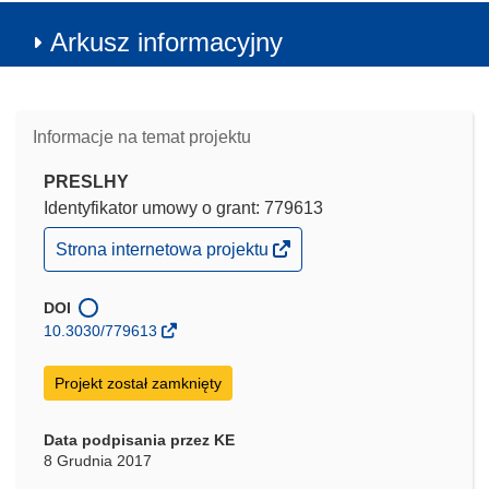
Arkusz informacyjny
Informacje na temat projektu
PRESLHY
Identyfikator umowy o grant: 779613
(odnośnik
Strona internetowa projektu
otworzy
się
w
DOI
nowym
10.3030/779613
oknie)
Projekt został zamknięty
Data podpisania przez KE
8 Grudnia 2017