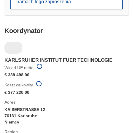
ramach tego zaproszenia
nowym
oknie)
Koordynator
KARLSRUHER INSTITUT FUER TECHNOLOGIE
Wkład UE netto
€ 339 498,00
Koszt całkowity
€ 377 220,00
Adres
KAISERSTRASSE 12
76131 Karlsruhe
Niemcy
Region