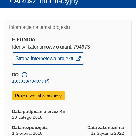
Arkusz informacyjny
Informacje na temat projektu
E FUNDIA
Identyfikator umowy o grant: 794973
(odnośnik
Strona internetowa projektu
otworzy
się
w
DOI
nowym
10.3030/794973
oknie)
Projekt został zamknięty
Data podpisania przez KE
23 Lutego 2018
Data rozpoczęcia
Data zakończenia
1 Sierpnia 2018
22 Stycznia 2022