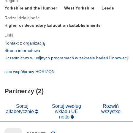
Region
Yorkshire and the Humber
West Yorkshire
Leeds
Rodzaj działalności
Higher or Secondary Education Establishments
Linki
(odnośnik
Kontakt z organizacją
otworzy
(odnośnik
Strona internetowa
się
otworzy
Uczestnictwo w unijnych programach w zakresie badań i innowacji
w
się
(odnośnik
nowym
w
otworzy
(odnośnik
sieć współpracy HORIZON
oknie)
nowym
się
otworzy
oknie)
w
się
nowym
Partnerzy (2)
w
oknie)
nowym
oknie)
Sortuj
Sortuj według
Rozwiń
alfabetycznie
wkładu UE
wszystko
netto