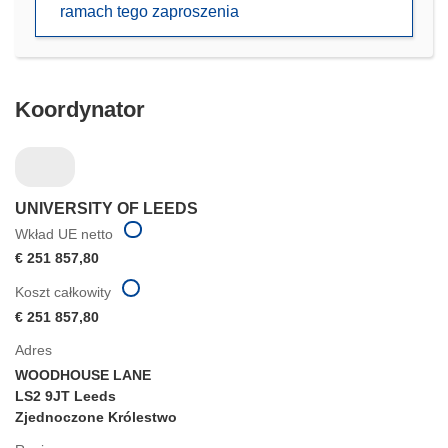
ramach tego zaproszenia
nowym
oknie)
Koordynator
UNIVERSITY OF LEEDS
Wkład UE netto
€ 251 857,80
Koszt całkowity
€ 251 857,80
Adres
WOODHOUSE LANE
LS2 9JT Leeds
Zjednoczone Królestwo