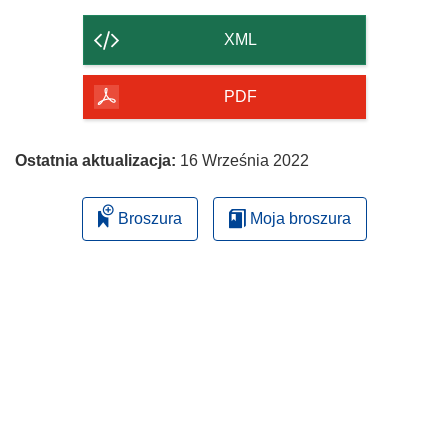
zawartość
strony
XML
PDF
Ostatnia aktualizacja:
16 Września 2022
Broszura
Moja broszura