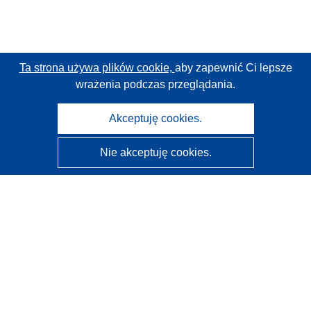
Ta strona używa plików cookie,
aby zapewnić Ci lepsze
wrażenia podczas przeglądania.
Akceptuję cookies.
Nie akceptuję cookies.
CORDIS - Wyniki badań wspieranych przez UE
Administratorem tej strony internetowej jest
Urząd
Publikacji Unii Europejskiej
Dostępność
Częściowo zautomatyzowana klasyfikacja projektów -
Informacja na temat wyjaśnialności