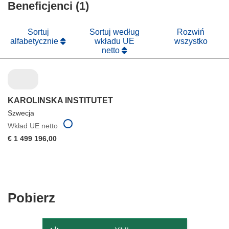
nowym
Beneficjenci (1)
w
oknie)
nowym
oknie)
Sortuj
Sortuj według
Rozwiń
alfabetycznie
wkładu UE
wszystko
netto
KAROLINSKA INSTITUTET
Szwecja
Wkład UE netto
€ 1 499 196,00
Pobierz
Pobierz
zawartość
strony