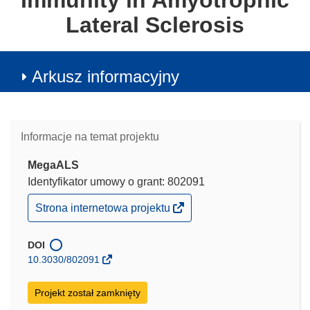
Immunity in Amyotrophic
Lateral Sclerosis
Arkusz informacyjny
Informacje na temat projektu
MegaALS
Identyfikator umowy o grant: 802091
(odnośnik
Strona internetowa projektu
otworzy
się
w
DOI
nowym
10.3030/802091
oknie)
Projekt został zamknięty