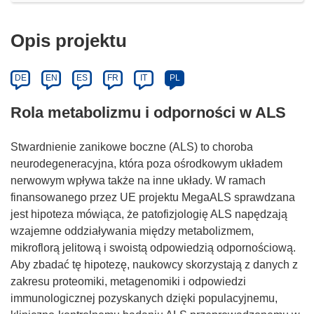
Opis projektu
DE
EN
ES
FR
IT
PL
Rola metabolizmu i odporności w ALS
Stwardnienie zanikowe boczne (ALS) to choroba
neurodegeneracyjna, która poza ośrodkowym układem
nerwowym wpływa także na inne układy. W ramach
finansowanego przez UE projektu MegaALS sprawdzana
jest hipoteza mówiąca, że patofizjologię ALS napędzają
wzajemne oddziaływania między metabolizmem,
mikroflorą jelitową i swoistą odpowiedzią odpornościową.
Aby zbadać tę hipotezę, naukowcy skorzystają z danych z
zakresu proteomiki, metagenomiki i odpowiedzi
immunologicznej pozyskanych dzięki populacyjnemu,