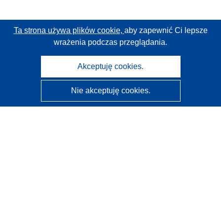
Ta strona używa plików cookie,
aby zapewnić Ci lepsze
wrażenia podczas przeglądania.
Akceptuję cookies.
Nie akceptuję cookies.
CORDIS - Wyniki badań wspieranych przez UE
Administratorem tej strony internetowej jest
Urząd
Publikacji Unii Europejskiej
Dostępność
Częściowo zautomatyzowana klasyfikacja projektów -
Informacja na temat wyjaśnialności