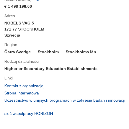
€ 1 499 196,00
Adres
NOBELS VAG 5
171 77 STOCKHOLM
Szwecja
Region
Östra Sverige
Stockholm
Stockholms län
Rodzaj działalności
Higher or Secondary Education Establishments
Linki
(odnośnik
Kontakt z organizacją
otworzy
(odnośnik
Strona internetowa
się
otworzy
Uczestnictwo w unijnych programach w zakresie badań i innowacji
w
się
(odnośnik
nowym
w
otworzy
(odnośnik
sieć współpracy HORIZON
oknie)
nowym
się
otworzy
oknie)
w
się