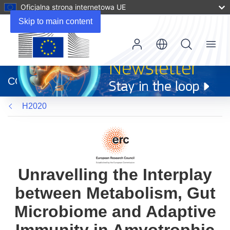
Oficjalna strona internetowa UE
Skip to main content
Menu
(odnośnik
otworzy
CORDIS
się
w
H2020
nowym
oknie)
Unravelling the Interplay
between Metabolism, Gut
Microbiome and Adaptive