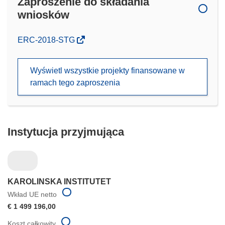
Zaproszenie do składania
wniosków
(odnośnik
ERC-2018-STG
otworzy
się
Wyświetl wszystkie projekty finansowane w
w
ramach tego zaproszenia
nowym
oknie)
Instytucja przyjmująca
KAROLINSKA INSTITUTET
Wkład UE netto
€ 1 499 196,00
Koszt całkowity