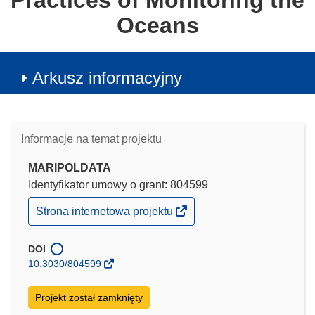
Practices of Monitoring the
Oceans
Arkusz informacyjny
Informacje na temat projektu
MARIPOLDATA
Identyfikator umowy o grant: 804599
(odnośnik
Strona internetowa projektu
otworzy
się
w
DOI
nowym
10.3030/804599
oknie)
Projekt został zamknięty