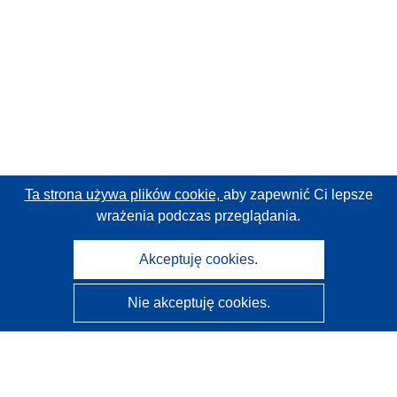
Ta strona używa plików cookie,
aby zapewnić Ci lepsze
wrażenia podczas przeglądania.
Akceptuję cookies.
Nie akceptuję cookies.
CORDIS - Wyniki badań wspieranych przez UE
Administratorem tej strony internetowej jest
Urząd
Publikacji Unii Europejskiej