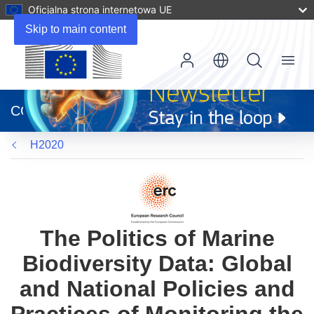
Oficjalna strona internetowa UE
Skip to main content
Menu
(odnośnik
otworzy
CORDIS
się
w
H2020
nowym
oknie)
The Politics of Marine
Biodiversity Data: Global
and National Policies and