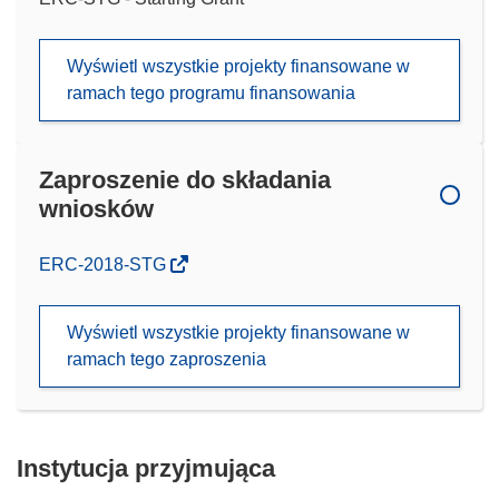
Wyświetl wszystkie projekty finansowane w
ramach tego programu finansowania
Zaproszenie do składania
wniosków
(odnośnik
ERC-2018-STG
otworzy
się
Wyświetl wszystkie projekty finansowane w
w
ramach tego zaproszenia
nowym
oknie)
Instytucja przyjmująca