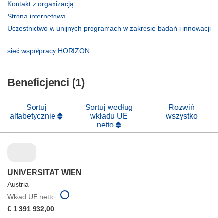
(odnośnik
Kontakt z organizacją
otworzy
(odnośnik
Strona internetowa
się
otworzy
Uczestnictwo w unijnych programach w zakresie badań i innowacji
w
się
(odnośnik
nowym
w
otworzy
(odnośnik
sieć współpracy HORIZON
oknie)
nowym
się
otworzy
oknie)
w
się
nowym
Beneficjenci (1)
w
oknie)
nowym
oknie)
Sortuj
Sortuj według
Rozwiń
alfabetycznie
wkładu UE
wszystko
netto
UNIVERSITAT WIEN
Austria
Wkład UE netto
€ 1 391 932,00