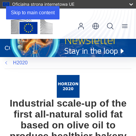
Oficjalna strona internetowa UE
Skip to main content
Menu
(odnośnik
otworzy
CORDIS
się
w
H2020
nowym
oknie)
Industrial scale-up of the
first all-natural solid fat
based on olive oil to