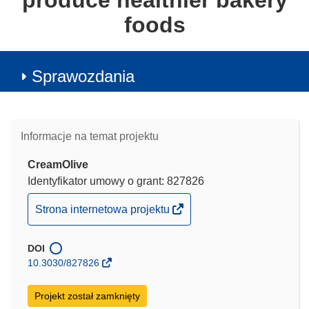
produce healthier bakery
foods
Sprawozdania
Informacje na temat projektu
CreamOlive
Identyfikator umowy o grant: 827826
(odnośnik
Strona internetowa projektu
otworzy
się
DOI
w
10.3030/827826
nowym
oknie)
Projekt został zamknięty