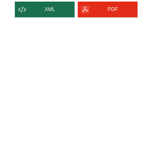
strony
XML
PDF