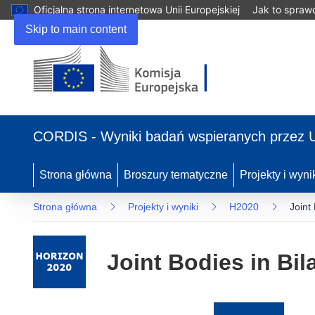
Oficjalna strona internetowa Unii Europejskiej
Jak to spraw
Skip to main content
(odnośnik
otworzy
CORDIS - Wyniki badań wspieranych przez 
się
w
nowym
Strona główna
Broszury tematyczne
Projekty i wyni
oknie)
Strona główna
Projekty i wyniki
H2020
Joint
Joint Bodies in Bi