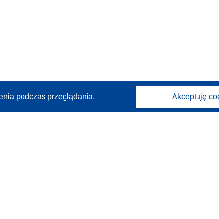
enia podczas przeglądania.
Akceptuję co
Kontakt
Skontaktuj się z naszym punktem Help Desk
Często zadawane pytania
(i odpowiedzi)