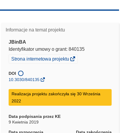
Informacje na temat projektu
JBinBA
Identyfikator umowy o grant: 840135
(odnośnik
Strona internetowa projektu
otworzy
się
DOI
w
10.3030/840135
nowym
oknie)
Realizacja projektu zakończyła się 30 Września
2022
Data podpisania przez KE
9 Kwietnia 2019
Data rozpoczęcia
Data zakończenia