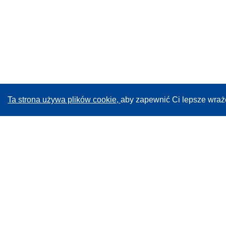
Ta strona używa plików cookie,
aby zapewnić Ci lepsze wraż
CORDIS - Wyniki badań wspieranych przez UE
Administratorem tej strony internetowej jest
Urząd
Publikacji Unii Europejskiej
Dostępność