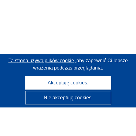
Ta strona używa plików cookie,
aby zapewnić Ci lepsze
wrażenia podczas przeglądania.
Akceptuję cookies.
Nie akceptuję cookies.
CORDIS - Wyniki badań wspieranych przez UE
Administratorem tej strony internetowej jest
Urząd
Publikacji Unii Europejskiej