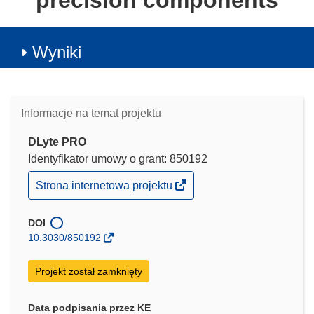
precision components
Wyniki
Informacje na temat projektu
DLyte PRO
Identyfikator umowy o grant: 850192
(odnośnik
Strona internetowa projektu
otworzy
się
w
DOI
nowym
10.3030/850192
oknie)
Projekt został zamknięty
Data podpisania przez KE