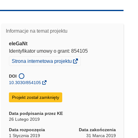
Informacje na temat projektu
eleGaNt
Identyfikator umowy o grant: 854105
(odnośnik
Strona internetowa projektu
otworzy
się
DOI
w
10.3030/854105
nowym
oknie)
Projekt został zamknięty
Data podpisania przez KE
26 Lutego 2019
Data rozpoczęcia
Data zakończenia
1 Stycznia 2019
31 Marca 2019