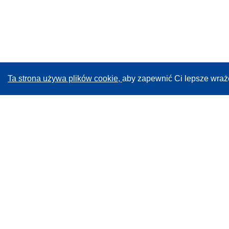
Ta strona używa plików cookie,
aby zapewnić Ci lepsze wraż
CORDIS - Wyniki badań wspieranych przez UE
Administratorem tej strony internetowej jest
Urząd
Publikacji Unii Europejskiej
Dostępność
Częściowo zautomatyzowana klasyfikacja projektów -