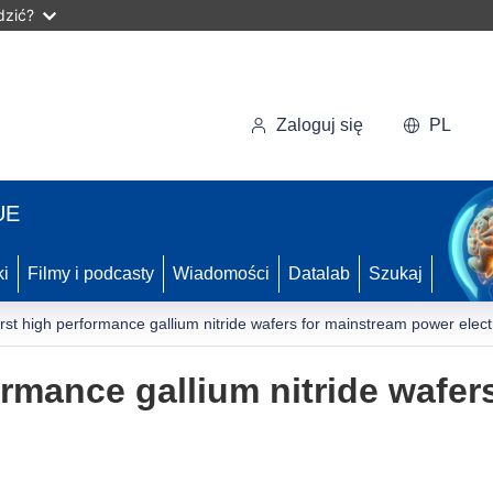
dzić?
Zaloguj się
PL
UE
ki
Filmy i podcasty
Wiadomości
Datalab
Szukaj
irst high performance gallium nitride wafers for mainstream power elect
ormance gallium nitride wafer