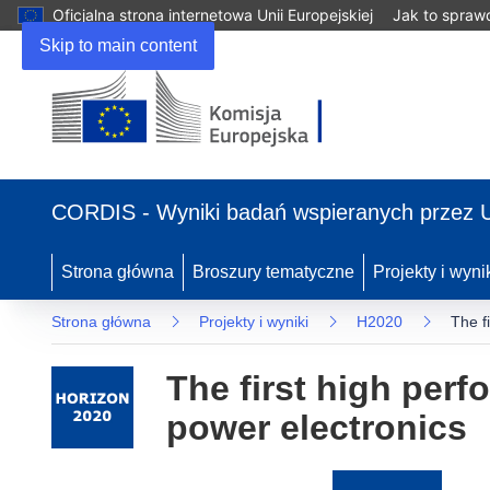
Oficjalna strona internetowa Unii Europejskiej
Jak to spraw
Skip to main content
(odnośnik
otworzy
CORDIS - Wyniki badań wspieranych przez 
się
w
nowym
Strona główna
Broszury tematyczne
Projekty i wyni
oknie)
Strona główna
Projekty i wyniki
H2020
The f
The first high perf
power electronics