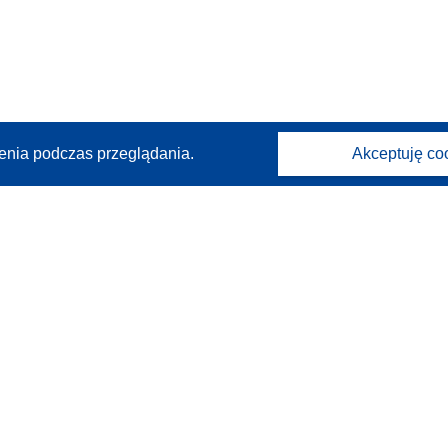
enia podczas przeglądania.
Akceptuję co
Kontakt
Skontaktuj się z naszym punktem Help Desk
Często zadawane pytania
(i odpowiedzi)
Obserwuj nas