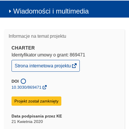
Wiadomości i multimedia
Informacje na temat projektu
CHARTER
Identyfikator umowy o grant: 869471
(odnośnik
Strona internetowa projektu
otworzy
się
w
DOI
nowym
10.3030/869471
oknie)
Projekt został zamknięty
Data podpisania przez KE
21 Kwietnia 2020