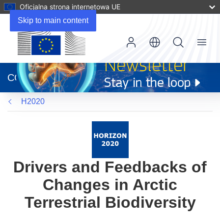
Oficjalna strona internetowa UE
Skip to main content
Menu
(odnośnik
otworzy
CORDIS
się
w
H2020
nowym
oknie)
Drivers and Feedbacks of
Changes in Arctic
Terrestrial Biodiversity