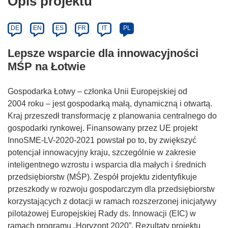
Opis projektu
DE
EN
ES
FR
IT
PL
Lepsze wsparcie dla innowacyjności
MŚP na Łotwie
Gospodarka Łotwy – członka Unii Europejskiej od
2004 roku – jest gospodarką małą, dynamiczną i otwartą.
Kraj przeszedł transformację z planowania centralnego do
gospodarki rynkowej. Finansowany przez UE projekt
InnoSME-LV-2020-2021 powstał po to, by zwiększyć
potencjał innowacyjny kraju, szczególnie w zakresie
inteligentnego wzrostu i wsparcia dla małych i średnich
przedsiębiorstw (MŚP). Zespół projektu zidentyfikuje
przeszkody w rozwoju gospodarczym dla przedsiębiorstw
korzystających z dotacji w ramach rozszerzonej inicjatywy
pilotażowej Europejskiej Rady ds. Innowacji (EIC) w
ramach programu „Horyzont 2020”. Rezultaty projektu