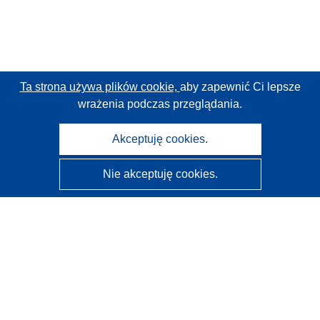
Ta strona używa plików cookie,
aby zapewnić Ci lepsze
wrażenia podczas przeglądania.
Akceptuję cookies.
Nie akceptuję cookies.
CORDIS - Wyniki badań wspieranych przez UE
Administratorem tej strony internetowej jest
Urząd
Publikacji Unii Europejskiej
Dostępność
Częściowo zautomatyzowana klasyfikacja projektów -