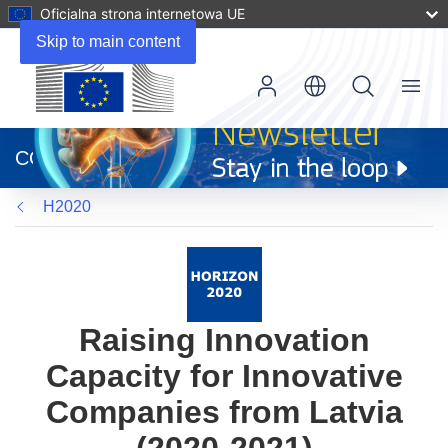
Oficjalna strona internetowa UE
Skip to main content
Menu
(odnośnik
otworzy
CORDIS
się
w
H2020
nowym
oknie)
Raising Innovation
Capacity for Innovative
Companies from Latvia