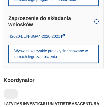
Zaproszenie do składania
wniosków
(odnośnik
H2020-EEN-SGA4-2020-2021
otworzy
się
Wyświetl wszystkie projekty finansowane w
w
ramach tego zaproszenia
nowym
oknie)
Koordynator
LATVIJAS INVESTICIJU UN ATTISTIBASAGENTURA