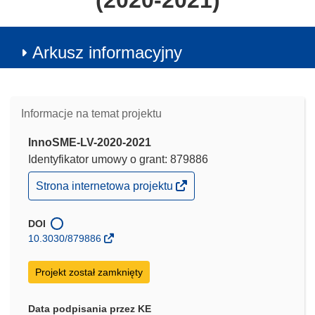
(2020-2021)
Arkusz informacyjny
Informacje na temat projektu
InnoSME-LV-2020-2021
Identyfikator umowy o grant: 879886
(odnośnik
Strona internetowa projektu
otworzy
się
w
DOI
nowym
10.3030/879886
oknie)
Projekt został zamknięty
Data podpisania przez KE