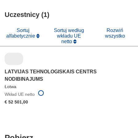
otworzy
oknie)
w
się
nowym
Uczestnicy (1)
w
oknie)
nowym
oknie)
Sortuj
Sortuj według
Rozwiń
alfabetycznie
wkładu UE
wszystko
netto
LATVIJAS TEHNOLOGISKAIS CENTRS
NODIBINAJUMS
Łotwa
Wkład UE netto
€ 52 501,00
Pobierz
Pobierz