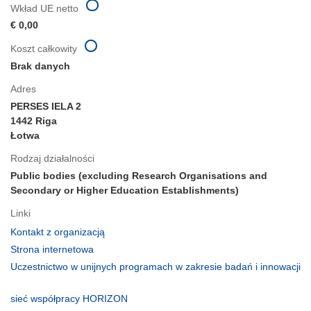
Wkład UE netto
€ 0,00
Koszt całkowity
Brak danych
Adres
PERSES IELA 2
1442 Riga
Łotwa
Rodzaj działalności
Public bodies (excluding Research Organisations and
Secondary or Higher Education Establishments)
Linki
(odnośnik
Kontakt z organizacją
otworzy
(odnośnik
Strona internetowa
się
otworzy
Uczestnictwo w unijnych programach w zakresie badań i innowacji
w
się
(odnośnik
nowym
w
otworzy
(odnośnik
sieć współpracy HORIZON
oknie)
nowym
się