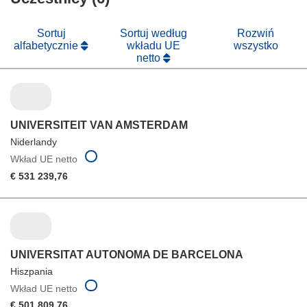
oknie)
nowym
oknie)
Sortuj
Sortuj według
Rozwiń
alfabetycznie
wkładu UE
wszystko
netto
UNIVERSITEIT VAN AMSTERDAM
Niderlandy
Wkład UE netto
€ 531 239,76
UNIVERSITAT AUTONOMA DE BARCELONA
Hiszpania
Wkład UE netto
€ 501 809,76