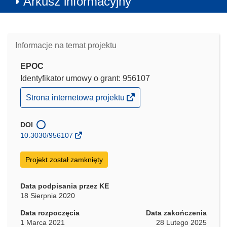
Arkusz informacyjny
Informacje na temat projektu
EPOC
Identyfikator umowy o grant: 956107
(odnośnik
Strona internetowa projektu
otworzy
się
w
DOI
nowym
10.3030/956107
oknie)
Projekt został zamknięty
Data podpisania przez KE
18 Sierpnia 2020
Data rozpoczęcia
Data zakończenia
1 Marca 2021
28 Lutego 2025