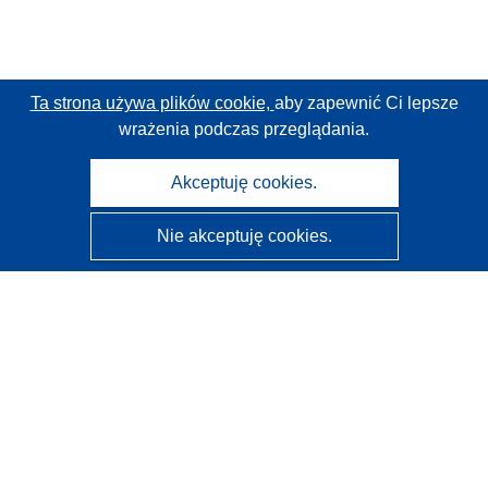
Ta strona używa plików cookie,
aby zapewnić Ci lepsze
wrażenia podczas przeglądania.
Akceptuję cookies.
Nie akceptuję cookies.
CORDIS - Wyniki badań wspieranych przez UE
Administratorem tej strony internetowej jest
Urząd
Publikacji Unii Europejskiej
Dostępność
Częściowo zautomatyzowana klasyfikacja projektów -
Informacja na temat wyjaśnialności