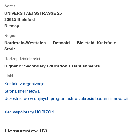
Adres
UNIVERSITAETSSTRASSE 25
33615 Bielefeld
Niemcy
Region
Nordrhein-Westfalen
Detmold
Bielefeld, Kreisfreie
Stadt
Rodzaj działalności
Higher or Secondary Education Establishments
Linki
(odnośnik
Kontakt z organizacją
otworzy
(odnośnik
Strona internetowa
się
otworzy
Uczestnictwo w unijnych programach w zakresie badań i innowacji
w
się
(odnośnik
nowym
w
otworzy
(odnośnik
sieć współpracy HORIZON
oknie)
nowym
się
otworzy
oknie)
w
się
nowym
Uczestnicy (6)
w