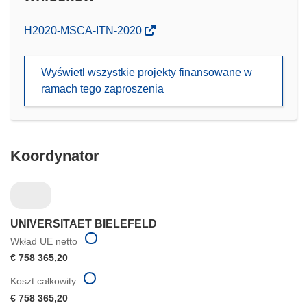
(odnośnik
H2020-MSCA-ITN-2020
otworzy
się
Wyświetl wszystkie projekty finansowane w
w
ramach tego zaproszenia
nowym
oknie)
Koordynator
UNIVERSITAET BIELEFELD
Wkład UE netto
€ 758 365,20
Koszt całkowity
€ 758 365,20