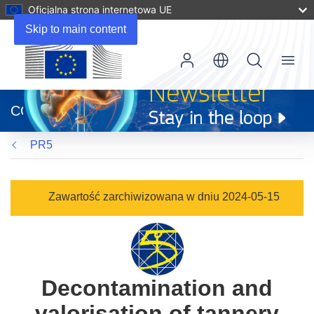
Oficjalna strona internetowa UE
Skip to main content
Menu
(odnośnik
otworzy
CORDIS
się
w
PR5
nowym
oknie)
Zawartość zarchiwizowana w dniu 2024-05-15
Decontamination and
valorisation of tannery