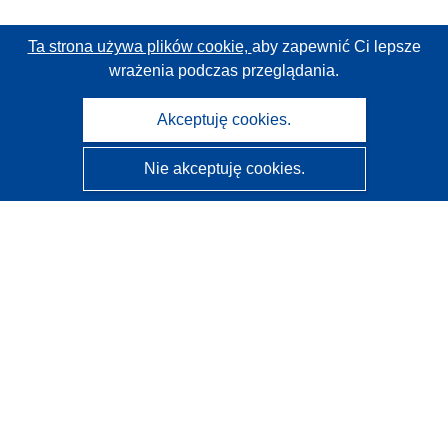
Ta strona używa plików cookie,
aby zapewnić Ci lepsze
wrażenia podczas przeglądania.
Akceptuję cookies.
Nie akceptuję cookies.
CORDIS - Wyniki badań wspieranych przez UE
Administratorem tej strony internetowej jest
Urząd
Publikacji Unii Europejskiej
Dostępność
Częściowo zautomatyzowana klasyfikacja projektów -
Informacja na temat wyjaśnialności
Kontakt