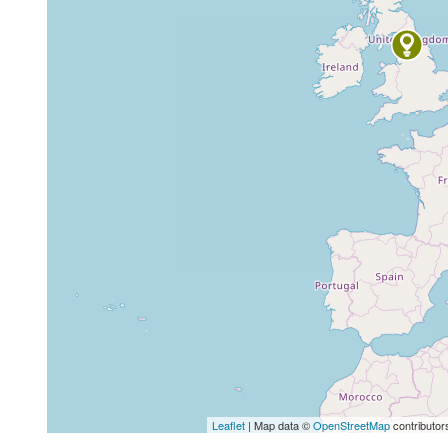
Leaflet
| Map data ©
OpenStreetMap
contributor