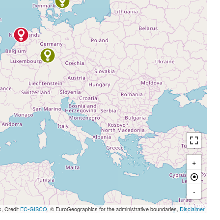
+
-
s, Credit
EC-GISCO
, © EuroGeographics for the administrative boundaries,
Disclaimer