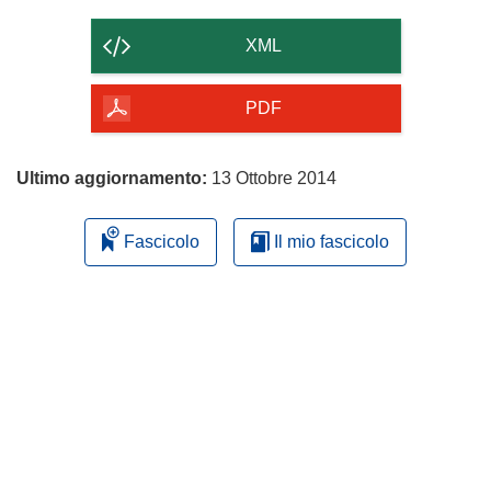
il
contenuto
XML
della
pagina
PDF
Ultimo aggiornamento:
13 Ottobre 2014
Fascicolo
Il mio fascicolo