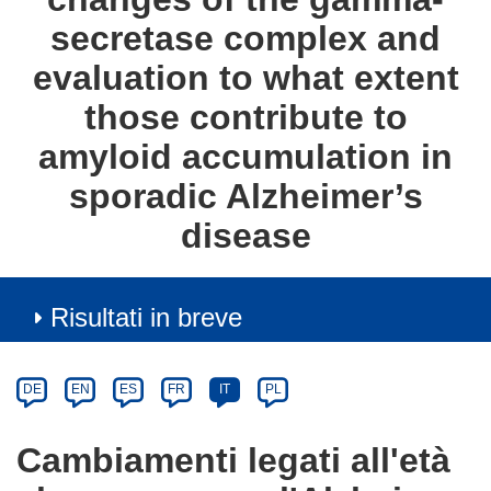
secretase complex and
evaluation to what extent
those contribute to
amyloid accumulation in
sporadic Alzheimer’s
disease
Risultati in breve
Article
Category
Article
DE
EN
ES
FR
IT
PL
available
in
Cambiamenti legati all'età
the