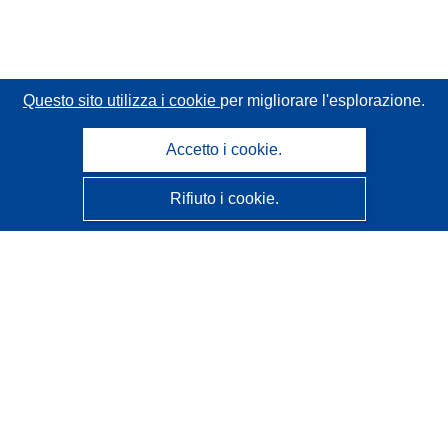
Questo sito utilizza i cookie
per migliorare l'esplorazione.
Accetto i cookie.
Rifiuto i cookie.
CORDIS - Risultati della ricerca dell’UE
Questo sito web è gestito dall'
Ufficio delle pubblicazioni
dell'Unione europea
Accessibilità
Classificazione semi-automatica dei progetti - Informativa
sulla spiegabilità