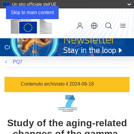
Un sito ufficiale dell’UE
Skip to main content
Menu
(si
apre
CORDIS
in
una
PQ7
nuova
finestra)
Contenuto archiviato il 2024-06-18
Study of the aging-related
changes of the gamma-