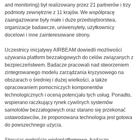
d
and monitoring) był realizowany przez 21 partnerów i trzy
n
podmioty zewnętrzne z 11 krajów. We współpracę
o
zaangażowane były małe i duże przedsiębiorstwa,
ś
organizacje badawcze, uniwersytety, użytkownicy
n
docelowi i inne zainteresowane strony.
i
k
Uczestnicy inicjatywy AIRBEAM dowiedli możliwości
o
używania platform bezzałogowych do celów związanych z
t
bezpieczeństwem. Badacze pracowali nad stworzeniem
w
zintegrowanego modelu zarządzania kryzysowego na
o
obszarach o średniej i dużej wielkości, a także
r
opracowaniem pomocniczych komponentów
z
technologicznych i oceną potencjału tych usług. Ponadto,
y
wspierano raczkujący rynek cywilnych systemów
s
samolotów bezzałogowych oraz starano się przekonać
i
ustawodawców, że proponowana technologia jest gotowa
ę
do powszechnego użycia.
w
n
Stosując podejście wieloplatformowe, badacze