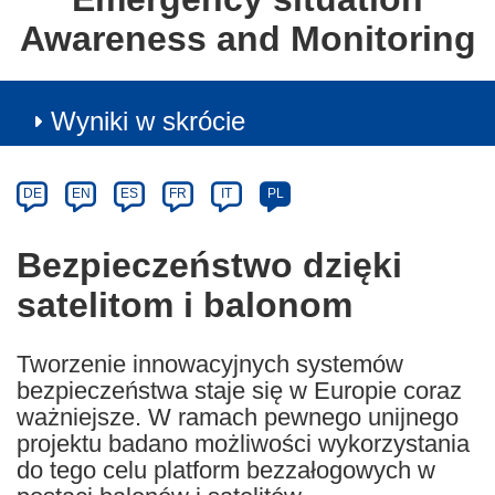
Awareness and Monitoring
Wyniki w skrócie
Article
Category
Article
DE
EN
ES
FR
IT
PL
available
in
Bezpieczeństwo dzięki
the
satelitom i balonom
following
languages:
Tworzenie innowacyjnych systemów
bezpieczeństwa staje się w Europie coraz
ważniejsze. W ramach pewnego unijnego
projektu badano możliwości wykorzystania
do tego celu platform bezzałogowych w