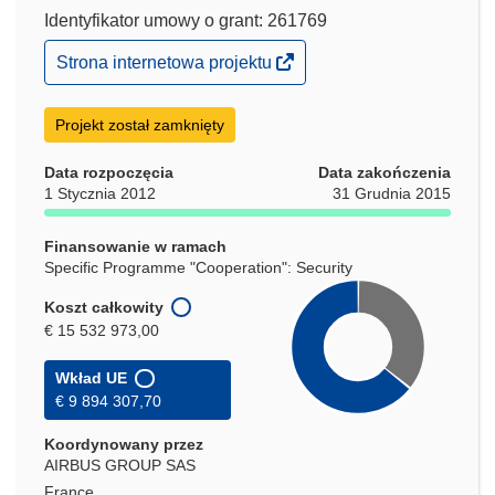
Identyfikator umowy o grant: 261769
(odnośnik
Strona internetowa projektu
otworzy
się
w
Projekt został zamknięty
nowym
oknie)
Data rozpoczęcia
Data zakończenia
1 Stycznia 2012
31 Grudnia 2015
Finansowanie w ramach
Specific Programme "Cooperation": Security
Koszt całkowity
€ 15 532 973,00
Wkład UE
€ 9 894 307,70
Koordynowany przez
AIRBUS GROUP SAS
France