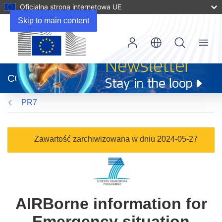
Oficjalna strona internetowa UE
Skip to main content
Menu
(odnośnik
otworzy
CORDIS
się
w
PR7
nowym
oknie)
Zawartość zarchiwizowana w dniu 2024-05-27
AIRBorne information for
Emergency situation