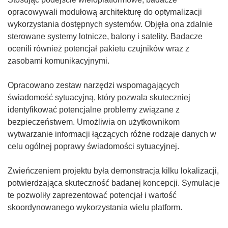
o
opracowywali modułową architekturę do optymalizacji
w
wykorzystania dostępnych systemów. Objęła ona zdalnie
y
sterowane systemy lotnicze, balony i satelity. Badacze
m
ocenili również potencjał pakietu czujników wraz z
o
zasobami komunikacyjnymi.
k
n
Opracowano zestaw narzędzi wspomagających
i
świadomość sytuacyjną, który pozwala skuteczniej
e
identyfikować potencjalne problemy związane z
)
bezpieczeństwem. Umożliwia on użytkownikom
wytwarzanie informacji łączących różne rodzaje danych w
celu ogólnej poprawy świadomości sytuacyjnej.
Zwieńczeniem projektu była demonstracja kilku lokalizacji,
potwierdzająca skuteczność badanej koncepcji. Symulacje
te pozwoliły zaprezentować potencjał i wartość
skoordynowanego wykorzystania wielu platform.