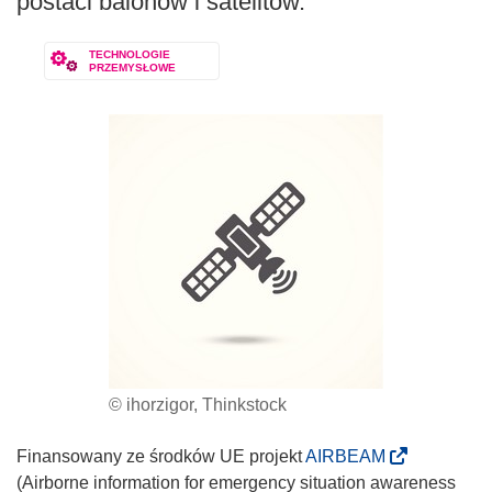
postaci balonów i satelitów.
TECHNOLOGIE
PRZEMYSŁOWE
© ihorzigor, Thinkstock
(
Finansowany ze środków UE projekt
AIRBEAM
o
(Airborne information for emergency situation awareness